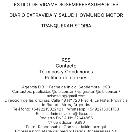
ESTILO DE VIDA
MEDIOS
EMPRESAS
DEPORTES
DIARIO EXTRA
VIDA Y SALUD HOY
MUNDO MOTOR
TRANQUERA
HISTORIA
RSS
Contacto
Términos y Condiciones
Política de cookies
Agencia DIB - Fecha de Inicio: Septiembre 1993
Contactos:
publicidad@dib.com.ar
/
vpignaton@dib.com.ar
/
avisosdib@gmail.com
Dirección de las oficinas: Calle 48 Nº 726 Piso 4, La Plata; Provincia
de Buenos Aires, Argentina
Teléfono: +5492215022421 - Whatsapp: +5492215031783
Email:
administracion@dib.com.ar
Registro DNDA Nº 32644856
Nº de edición: 9.890
Editor Responsable: Gonzalo Julián Irazoqui
Empresa propietaria del medio: Diarios Bonaerenses SA