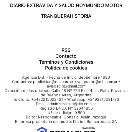
DIARIO EXTRA
VIDA Y SALUD HOY
MUNDO MOTOR
TRANQUERA
HISTORIA
RSS
Contacto
Términos y Condiciones
Política de cookies
Agencia DIB - Fecha de Inicio: Septiembre 1993
Contactos:
publicidad@dib.com.ar
/
vpignaton@dib.com.ar
/
avisosdib@gmail.com
Dirección de las oficinas: Calle 48 Nº 726 Piso 4, La Plata; Provincia
de Buenos Aires, Argentina
Teléfono: +5492215022421 - Whatsapp: +5492215031783
Email:
administracion@dib.com.ar
Registro DNDA Nº 32644856
Nº de edición: 9.890
Editor Responsable: Gonzalo Julián Irazoqui
Empresa propietaria del medio: Diarios Bonaerenses SA