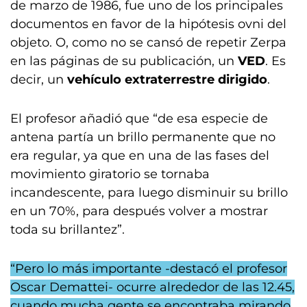
de marzo de 1986, fue uno de los principales
documentos en favor de la hipótesis ovni del
objeto. O, como no se cansó de repetir Zerpa
en las páginas de su publicación, un
VED
. Es
decir, un
vehículo extraterrestre dirigido
.
El profesor añadió que “de esa especie de
antena partía un brillo permanente que no
era regular, ya que en una de las fases del
movimiento giratorio se tornaba
incandescente, para luego disminuir su brillo
en un 70%, para después volver a mostrar
toda su brillantez”.
“Pero lo más importante -destacó el profesor
Oscar Demattei- ocurre alrededor de las 12.45,
cuando mucha gente se encontraba mirando