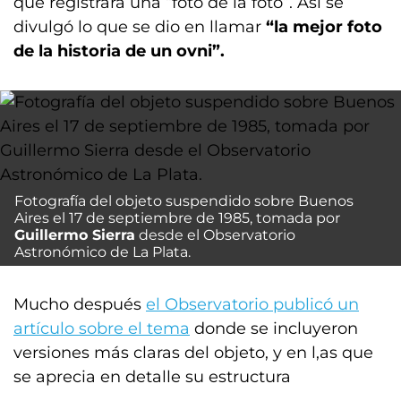
que registrara una “foto de la foto”. Así se
divulgó lo que se dio en llamar
“la mejor foto
de la historia de un ovni”.
Fotografía del objeto suspendido sobre Buenos
Aires el 17 de septiembre de 1985, tomada por
Guillermo Sierra
desde el Observatorio
Astronómico de La Plata.
Mucho después
el Observatorio publicó un
artículo sobre el tema
donde se incluyeron
versiones más claras del objeto, y en l,as que
se aprecia en detalle su estructura