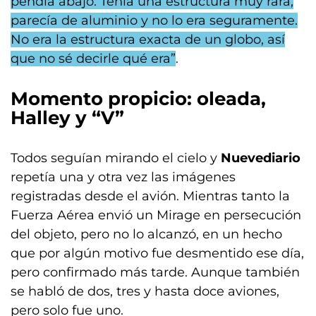
pendía abajo. Tenía una estructura muy rara,
parecía de aluminio y no lo era seguramente.
No era la estructura exacta de un globo, así
que no sé decirle qué era”
.
Momento propicio: oleada,
Halley y “V”
Todos seguían mirando el cielo y
Nuevediario
repetía una y otra vez las imágenes
registradas desde el avión. Mientras tanto la
Fuerza Aérea envió un Mirage en persecución
del objeto, pero no lo alcanzó, en un hecho
que por algún motivo fue desmentido ese día,
pero confirmado más tarde. Aunque también
se habló de dos, tres y hasta doce aviones,
pero solo fue uno.