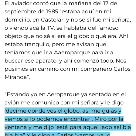
El aviador contó que la mañana del 17 de
septiembre de 1985 “estaba aquí en mi
domicilio, en Castelar, y no sé si fue mi señora,
o viendo acá la TV, se hablaba del famoso
objeto que no sé si era el globo o qué era. Ahí
estaba tranquilo, pero me avisan que
teníamos que ir a Aaeroparque para ir a
buscar ese aparato, y ahí comenzó todo. Nos
pusimos en camino con mi compañero Carlos
Miranda”.
“Estando yo en Aeroparque ya sentado en el
avión me comunico con mi señora y le digo
‘decime dónde ves el globo, así me guiás y
vemos si lo podemos encontrar’. Miró por la
ventana y me dijo ‘está para aquel lado así bla
bla bla” Y le digo a Carlos ‘vamos, ya lo