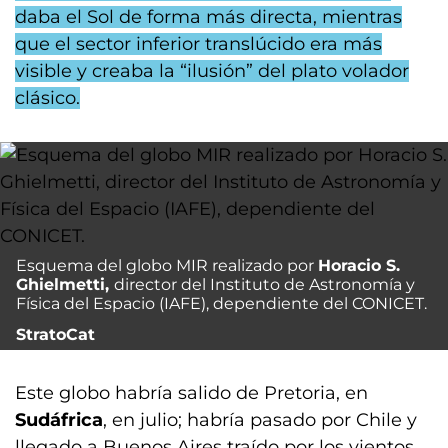
daba el Sol de forma más directa, mientras
que el sector inferior translúcido era más
visible y creaba la “ilusión” del plato volador
clásico.
Esquema del globo MIR realizado por
Horacio S.
Ghielmetti,
director del Instituto de Astronomía y
Física del Espacio (IAFE), dependiente del CONICET.
StratoCat
Este globo habría salido de Pretoria, en
Sudáfrica
, en julio; habría pasado por Chile y
llegado a Buenos Aires traído por los vientos,