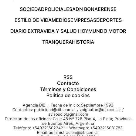
SOCIEDAD
POLICIALES
ADN BONAERENSE
ESTILO DE VIDA
MEDIOS
EMPRESAS
DEPORTES
DIARIO EXTRA
VIDA Y SALUD HOY
MUNDO MOTOR
TRANQUERA
HISTORIA
RSS
Contacto
Términos y Condiciones
Política de cookies
Agencia DIB - Fecha de Inicio: Septiembre 1993
Contactos:
publicidad@dib.com.ar
/
vpignaton@dib.com.ar
/
avisosdib@gmail.com
Dirección de las oficinas: Calle 48 Nº 726 Piso 4, La Plata; Provincia
de Buenos Aires, Argentina
Teléfono: +5492215022421 - Whatsapp: +5492215031783
Email:
administracion@dib.com.ar