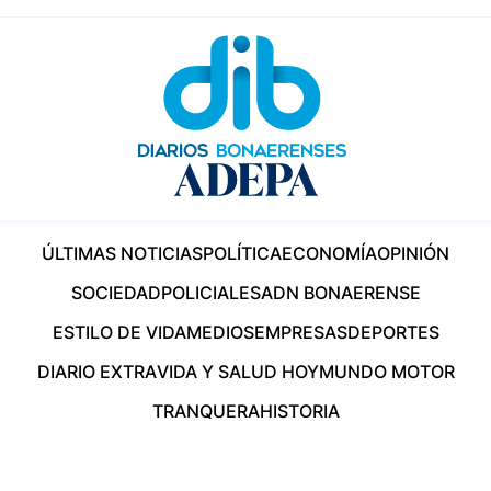
ÚLTIMAS NOTICIAS
POLÍTICA
ECONOMÍA
OPINIÓN
SOCIEDAD
POLICIALES
ADN BONAERENSE
ESTILO DE VIDA
MEDIOS
EMPRESAS
DEPORTES
DIARIO EXTRA
VIDA Y SALUD HOY
MUNDO MOTOR
TRANQUERA
HISTORIA