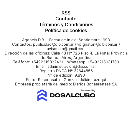
RSS
Contacto
Términos y Condiciones
Política de cookies
Agencia DIB - Fecha de Inicio: Septiembre 1993
Contactos:
publicidad@dib.com.ar
/
vpignaton@dib.com.ar
/
avisosdib@gmail.com
Dirección de las oficinas: Calle 48 Nº 726 Piso 4, La Plata; Provincia
de Buenos Aires, Argentina
Teléfono: +5492215022421 - Whatsapp: +5492215031783
Email:
administracion@dib.com.ar
Registro DNDA Nº 32644856
Nº de edición: 9.890
Editor Responsable: Gonzalo Julián Irazoqui
Empresa propietaria del medio: Diarios Bonaerenses SA