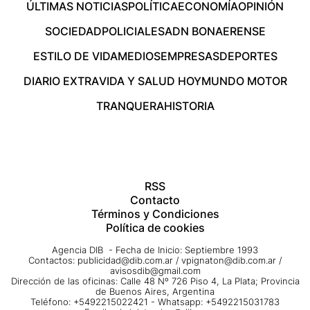
ÚLTIMAS NOTICIAS
POLÍTICA
ECONOMÍA
OPINIÓN
SOCIEDAD
POLICIALES
ADN BONAERENSE
ESTILO DE VIDA
MEDIOS
EMPRESAS
DEPORTES
DIARIO EXTRA
VIDA Y SALUD HOY
MUNDO MOTOR
TRANQUERA
HISTORIA
RSS
Contacto
Términos y Condiciones
Política de cookies
Agencia DIB - Fecha de Inicio: Septiembre 1993
Contactos:
publicidad@dib.com.ar
/
vpignaton@dib.com.ar
/
avisosdib@gmail.com
Dirección de las oficinas: Calle 48 Nº 726 Piso 4, La Plata; Provincia
de Buenos Aires, Argentina
Teléfono: +5492215022421 - Whatsapp: +5492215031783