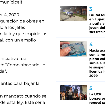
 municipal!
 4, 2020
Brutal fe
en Luján
guración de obras en
a puñala
o a los jefes
joven de
sus tres 
n la ley que impide las
al, con un amplio
Hacía ac
con la m
niciativa fue
plena cal
subía a l
ró: “Como abogado, lo
le suspe
da”.
licenica 
2099
dentes para bajar la
La UCR
 un mandato cuando se
bonaere
de esta ley. Este sería
renovó s