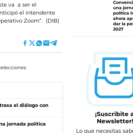
Convenc
te va a ser el
una jorn
anticipó el intendente
política 
ahora ap
Operativo Zoom”. (DIB)
dar la pe
2027
elecciones
trasa el diálogo con
¡Suscribite a
Newsletter
a jornada política
Lo que necesitas sab