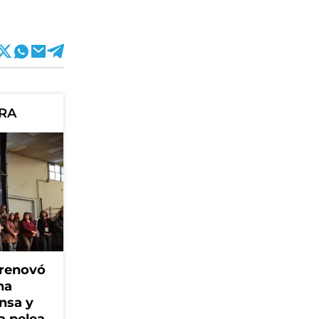
ORA
 renovó
na
ensa y