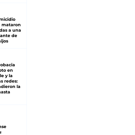
micidio
: mataron
das a una
lante de
hijos
robacia
oto en
le y la
as redes:
ndieron la
hasta
nse
u