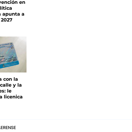
vención en
ítica
a apunta a
 2027
a con la
alle y la
s: le
a licenica
ERENSE