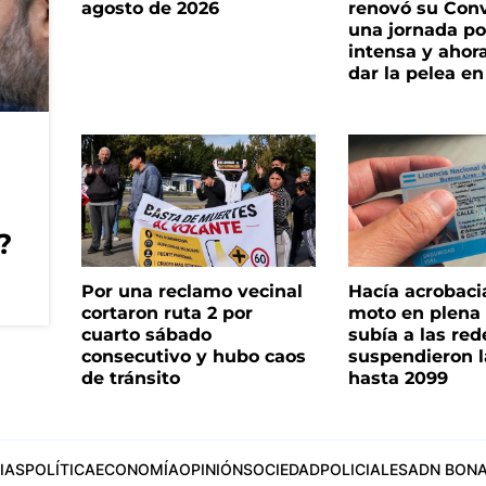
agosto de 2026
renovó su Con
una jornada pol
intensa y ahor
dar la pelea en
?
Por una reclamo vecinal
Hacía acrobaci
cortaron ruta 2 por
moto en plena c
cuarto sábado
subía a las rede
consecutivo y hubo caos
suspendieron l
de tránsito
hasta 2099
IAS
POLÍTICA
ECONOMÍA
OPINIÓN
SOCIEDAD
POLICIALES
ADN BONA