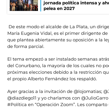
jornada política intensa y ah
pelea en 2027
De este modo el alcalde de La Plata, un diri
María Eugenia Vidal, es el primer dirigente d
que plantea abiertamente su oposición a la le
de forma parcial.
El tema empezó a ser instalado semanas atrás
del Conurbano, la mayoría de los cuales no po
próximas elecciones debido a la restricción qu
el propio Alberto Fernández los respaldó.
Ayer gracias a la invitación de
@lojomatias
;
@J
@diazdiego11
y yo charlamos con
@JulioGarro
#Política
en “Operación Zoom”. Les comparto u