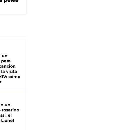
a pelea
n un
 para
 canción
 la visita
XIV: cómo
r
en un
 rosarino
si, el
 Lionel