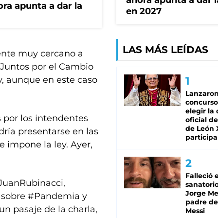
ahora apunta a dar l
ora apunta a dar la
en 2027
LAS MÁS LEÍDAS
gente muy cercano a
e Juntos por el Cambio
y, aunque en este caso
Lanzaro
concurso
elegir la
 por los intendentes
oficial de
de León 
dría presentarse en las
participa
e impone la ley. Ayer,
Falleció 
uanRubinacci
,
sanatorio
Jorge Mes
sobre
#Pandemia
y
padre de
n pasaje de la charla,
Messi