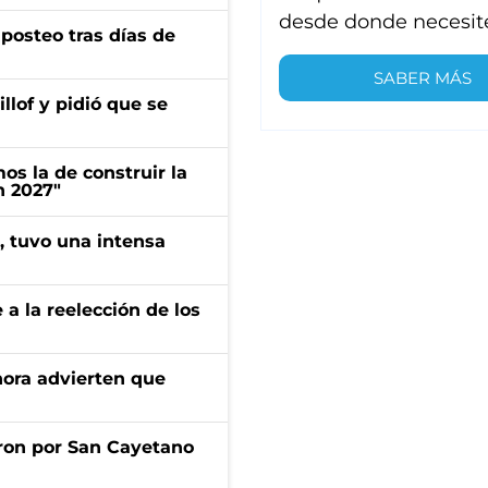
desde donde necesit
osteo tras días de
SABER MÁS
llof y pidió que se
s la de construir la
n 2027"
a, tuvo una intensa
e a la reelección de los
ahora advierten que
ron por San Cayetano