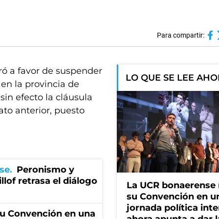
Para compartir:
tró a favor de suspender
LO QUE SE LEE AH
 en la provincia de
in efecto la cláusula
ato anterior, puesto
se
Peronismo y
llof retrasa el diálogo
La UCR bonaerense
su Convención en u
jornada política int
u Convención en una