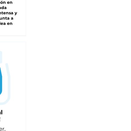
ión en
ada
intensa y
unta a
lea en
l
!
er,