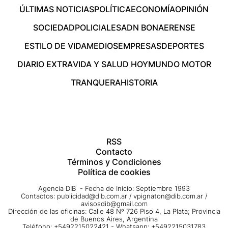
ÚLTIMAS NOTICIAS
POLÍTICA
ECONOMÍA
OPINIÓN
SOCIEDAD
POLICIALES
ADN BONAERENSE
ESTILO DE VIDA
MEDIOS
EMPRESAS
DEPORTES
DIARIO EXTRA
VIDA Y SALUD HOY
MUNDO MOTOR
TRANQUERA
HISTORIA
RSS
Contacto
Términos y Condiciones
Política de cookies
Agencia DIB - Fecha de Inicio: Septiembre 1993
Contactos:
publicidad@dib.com.ar
/
vpignaton@dib.com.ar
/
avisosdib@gmail.com
Dirección de las oficinas: Calle 48 Nº 726 Piso 4, La Plata; Provincia
de Buenos Aires, Argentina
Teléfono: +5492215022421 - Whatsapp: +5492215031783