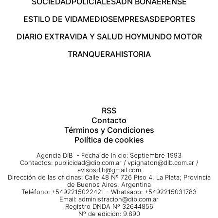
SOCIEDAD
POLICIALES
ADN BONAERENSE
ESTILO DE VIDA
MEDIOS
EMPRESAS
DEPORTES
DIARIO EXTRA
VIDA Y SALUD HOY
MUNDO MOTOR
TRANQUERA
HISTORIA
RSS
Contacto
Términos y Condiciones
Política de cookies
Agencia DIB - Fecha de Inicio: Septiembre 1993
Contactos:
publicidad@dib.com.ar
/
vpignaton@dib.com.ar
/
avisosdib@gmail.com
Dirección de las oficinas: Calle 48 Nº 726 Piso 4, La Plata; Provincia
de Buenos Aires, Argentina
Teléfono: +5492215022421 - Whatsapp: +5492215031783
Email:
administracion@dib.com.ar
Registro DNDA Nº 32644856
Nº de edición: 9.890