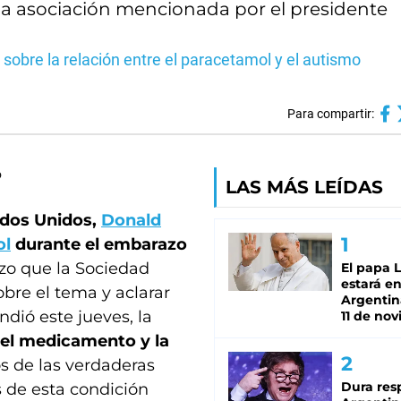
la asociación mencionada por el presidente
obre la relación entre el paracetamol y el autismo
Para compartir:
LAS MÁS LEÍDAS
dos Unidos,
Donald
ol
durante el embarazo
izo que la Sociedad
El papa 
estará en
bre el tema y aclarar
Argentina
dió este jueves, la
11 de no
e el medicamento y la
s de las verdaderas
Dura res
 de esta condición