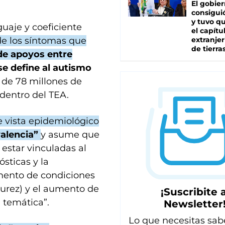
El gobie
consiguió
y tuvo qu
guaje y coeficiente
el capítu
 de los síntomas que
extranjer
de tierra
de apoyos entre
 se define al autismo
r de 78 millones de
dentro del TEA.
e vista epidemiológico
valencia”
y asume que
 estar vinculadas al
ósticas y la
emento de condiciones
turez) y el aumento de
¡Suscribite a
a temática”.
Newsletter
Lo que necesitas sab