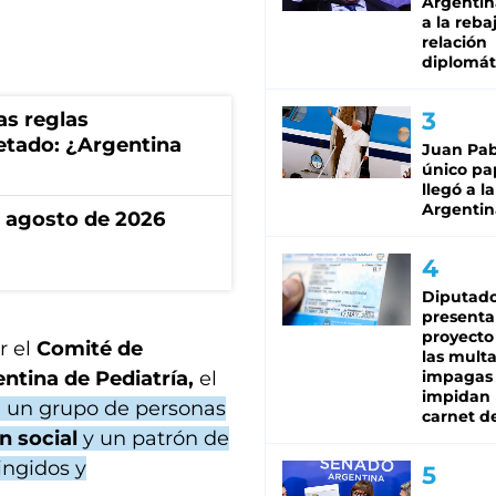
Argentina
a la reba
relación
diplomát
as reglas
uetado: ¿Argentina
Juan Pabl
único pa
llegó a la
Argentin
de agosto de 2026
Diputado
presenta
proyecto
 el
Comité de
las mult
ntina de Pediatría,
el
impagas
impidan 
 un grupo de personas
carnet d
n social
y un patrón de
ingidos y