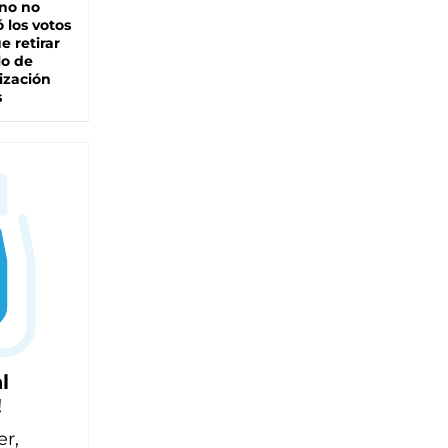
rno no
 los votos
e retirar
lo de
ización
s
l
!
er,