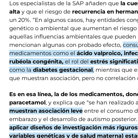
Los especialistas de la SAP añaden que
la cue
alta
y que el riesgo de
recurrencia en herma
un 20%. “En algunos casos, hay entidades con
genético o ambiental que aumentan el riesgo
aquellas influencias ambientales que pueden 
mencionan algunas con probado efecto,
cons
medicamentos como el
ácido valproico, infe
rubéola congénita,
el rol del
estrés significat
como la
diabetes gestacional
,
mientras que en
que muestran asociación, pero no correlación 
Es en esa línea, la de los medicamentos, don
paracetamol
, y explica que “se han realizado
muestran asociación leve
entre el consumo d
embarazo y el desarrollo de autismo posterior
aplicar diseños de investigación más riguro
variables genéticas y de salud materna) est