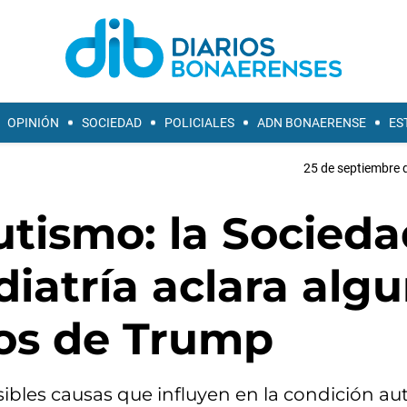
OPINIÓN
SOCIEDAD
POLICIALES
ADN BONAERENSE
ES
25 de septiembre 
utismo: la Socieda
iatría aclara alg
hos de Trump
bles causas que influyen en la condición auti