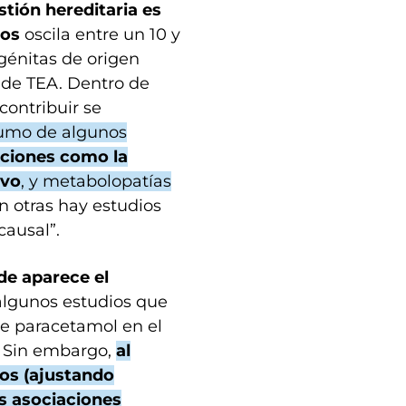
stión hereditaria es
nos
oscila entre un 10 y
génitas de origen
 de TEA. Dentro de
contribuir se
umo de algunos
cciones como la
ivo
, y metabolopatías
 otras hay estudios
causal”.
de aparece el
 algunos estudios que
e paracetamol en el
. Sin embargo,
al
sos (ajustando
as asociaciones