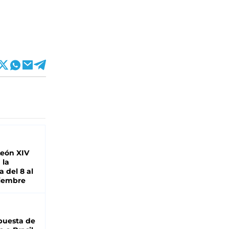
León XIV
 la
 del 8 al
viembre
puesta de