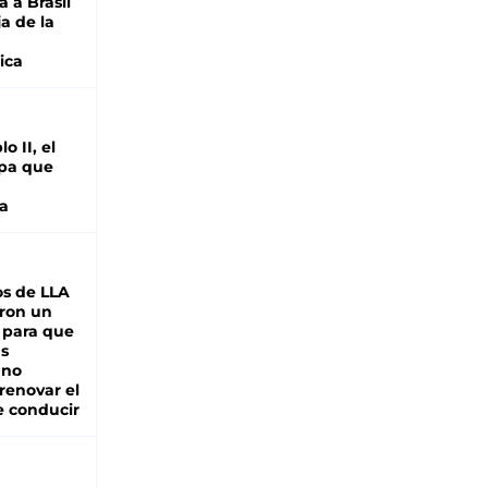
 a Brasil
ja de la
ica
o II, el
pa que
a
s de LLA
ron un
 para que
as
 no
renovar el
e conducir