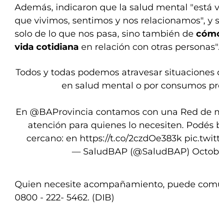
Además, indicaron que la salud mental "está 
que vivimos, sentimos y nos relacionamos", y s
solo de lo que nos pasa, sino también de
cómo
vida cotidiana
en relación con otras personas"
Todos y todas podemos atravesar situaciones 
en salud mental o por consumos pr
En
@BAProvincia
contamos con una Red de m
atención para quienes lo necesiten. Podés 
cercano: en
https://t.co/2czdOe383k
pic.twi
— SaludBAP (@SaludBAP)
Octobe
Quien necesite acompañamiento, puede comun
0800 - 222- 5462. (DIB)