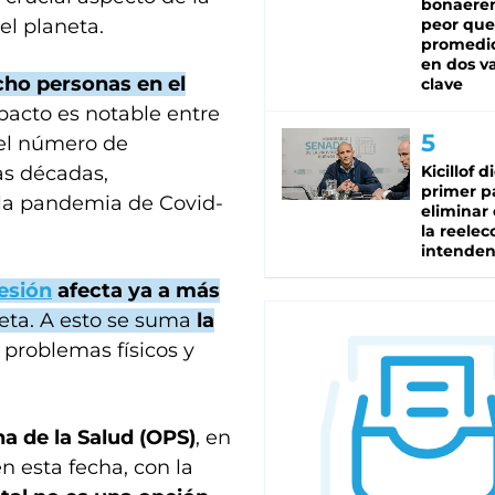
bonaeren
el planeta.
peor que
promedio
en dos va
cho personas en el
clave
pacto es notable entre
 el número de
as décadas,
Kicillof d
primer p
 la pandemia de Covid-
eliminar 
la reelec
intenden
esión
afecta ya a más
neta. A esto se suma
la
 problemas físicos y
a de la Salud (OPS)
, en
 esta fecha, con la