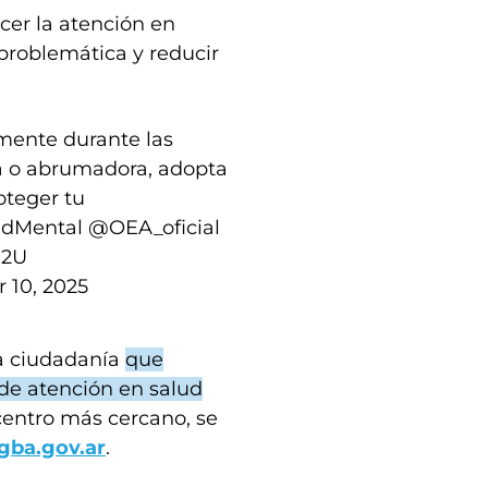
cer la atención en
 problemática y reducir
mente durante las
ta o abrumadora, adopta
oteger tu
udMental
@OEA_oficial
J2U
 10, 2025
la ciudadanía
que
de atención en salud
centro más cercano, se
gba.gov.ar
.