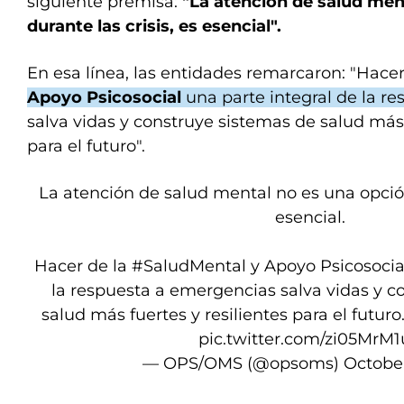
siguiente premisa:
"La atención de salud men
durante las crisis, es esencial".
En esa línea, las entidades remarcaron: "Hace
Apoyo Psicosocial
una parte integral de la r
salva vidas y construye sistemas de salud más 
para el futuro".
La atención de salud mental no es una opción 
esencial.
Hacer de la
#SaludMental
y Apoyo Psicosocial
la respuesta a emergencias salva vidas y c
salud más fuertes y resilientes para el futur
pic.twitter.com/zi05MrM1
— OPS/OMS (@opsoms)
October