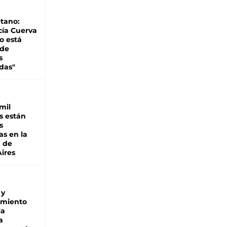
tano:
cía Cuerva
o está
 de
s
das"
mil
s están
s
as en la
a de
ires
 y
miento
la
a