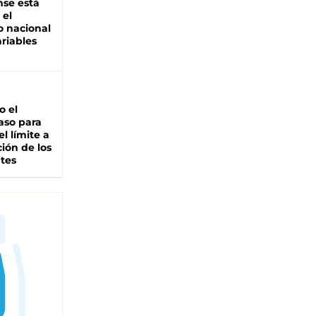
se está
 el
 nacional
riables
io el
aso para
el límite a
ción de los
tes