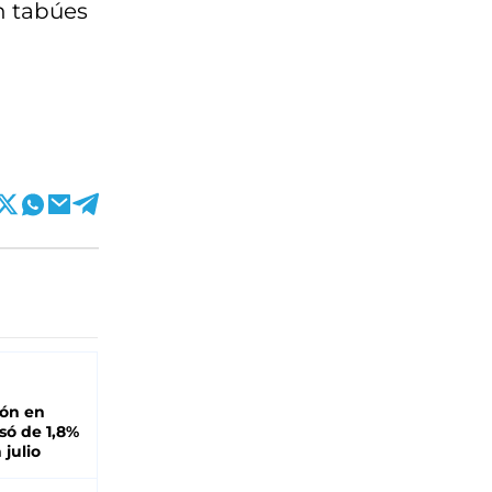
n tabúes
ión en
ó de 1,8%
 julio