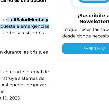
tal no es una opción
¡Suscribite a
r de
la
#SaludMental y
Newsletter
espuesta a emergencias
Lo que necesitas sab
fuertes y resilientes
desde donde necesit
SABER MÁS
durante las crisis, es
 una parte integral de
onstruye sistemas de
o. Así puedes empezar.
ue
 10, 2025