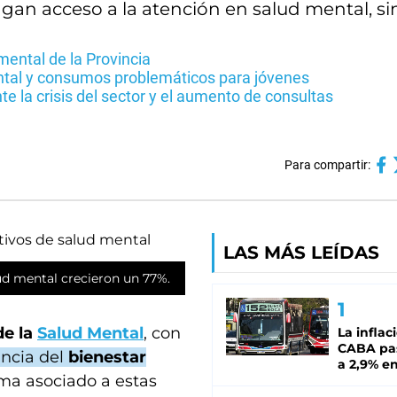
gan acceso a la atención en salud mental, si
mental de la Provincia
ental y consumos problemáticos para jóvenes
e la crisis del sector y el aumento de consultas
Para compartir:
LAS MÁS LEÍDAS
lud mental crecieron un 77%.
de la
Salud Mental
, con
La inflac
CABA pas
ancia del
bienestar
a 2,9% en
gma asociado a estas