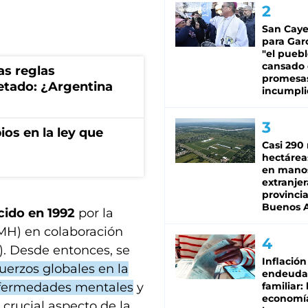
San Caye
para Gar
"el puebl
cansado
as reglas
promesa
uetado: ¿Argentina
incumpli
os en la ley que
Casi 290 
hectárea
en mano
extranjer
provinci
Buenos A
cido en 1992
por la
MH) en colaboración
). Desde entonces, se
Inflación
uerzos globales en la
endeuda
enfermedades mentales
y
familiar: 
economí
rucial aspecto de la