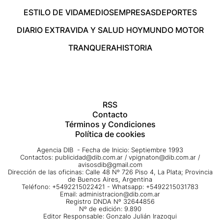
ESTILO DE VIDA
MEDIOS
EMPRESAS
DEPORTES
DIARIO EXTRA
VIDA Y SALUD HOY
MUNDO MOTOR
TRANQUERA
HISTORIA
RSS
Contacto
Términos y Condiciones
Política de cookies
Agencia DIB - Fecha de Inicio: Septiembre 1993
Contactos:
publicidad@dib.com.ar
/
vpignaton@dib.com.ar
/
avisosdib@gmail.com
Dirección de las oficinas: Calle 48 Nº 726 Piso 4, La Plata; Provincia
de Buenos Aires, Argentina
Teléfono: +5492215022421 - Whatsapp: +5492215031783
Email:
administracion@dib.com.ar
Registro DNDA Nº 32644856
Nº de edición: 9.890
Editor Responsable: Gonzalo Julián Irazoqui