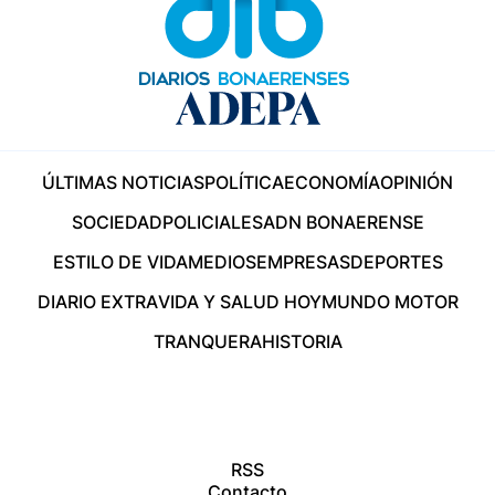
ÚLTIMAS NOTICIAS
POLÍTICA
ECONOMÍA
OPINIÓN
SOCIEDAD
POLICIALES
ADN BONAERENSE
ESTILO DE VIDA
MEDIOS
EMPRESAS
DEPORTES
DIARIO EXTRA
VIDA Y SALUD HOY
MUNDO MOTOR
TRANQUERA
HISTORIA
RSS
Contacto