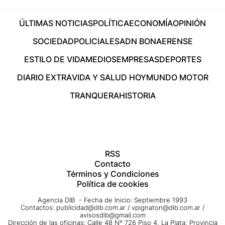
ÚLTIMAS NOTICIAS
POLÍTICA
ECONOMÍA
OPINIÓN
SOCIEDAD
POLICIALES
ADN BONAERENSE
ESTILO DE VIDA
MEDIOS
EMPRESAS
DEPORTES
DIARIO EXTRA
VIDA Y SALUD HOY
MUNDO MOTOR
TRANQUERA
HISTORIA
RSS
Contacto
Términos y Condiciones
Política de cookies
Agencia DIB - Fecha de Inicio: Septiembre 1993
Contactos:
publicidad@dib.com.ar
/
vpignaton@dib.com.ar
/
avisosdib@gmail.com
Dirección de las oficinas: Calle 48 Nº 726 Piso 4, La Plata; Provincia