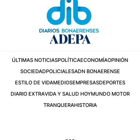
ÚLTIMAS NOTICIAS
POLÍTICA
ECONOMÍA
OPINIÓN
SOCIEDAD
POLICIALES
ADN BONAERENSE
ESTILO DE VIDA
MEDIOS
EMPRESAS
DEPORTES
DIARIO EXTRA
VIDA Y SALUD HOY
MUNDO MOTOR
TRANQUERA
HISTORIA