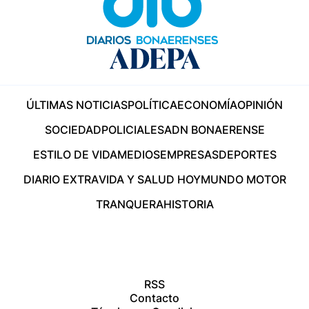
ÚLTIMAS NOTICIAS
POLÍTICA
ECONOMÍA
OPINIÓN
SOCIEDAD
POLICIALES
ADN BONAERENSE
ESTILO DE VIDA
MEDIOS
EMPRESAS
DEPORTES
DIARIO EXTRA
VIDA Y SALUD HOY
MUNDO MOTOR
TRANQUERA
HISTORIA
RSS
Contacto