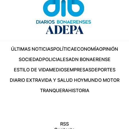
ÚLTIMAS NOTICIAS
POLÍTICA
ECONOMÍA
OPINIÓN
SOCIEDAD
POLICIALES
ADN BONAERENSE
ESTILO DE VIDA
MEDIOS
EMPRESAS
DEPORTES
DIARIO EXTRA
VIDA Y SALUD HOY
MUNDO MOTOR
TRANQUERA
HISTORIA
RSS