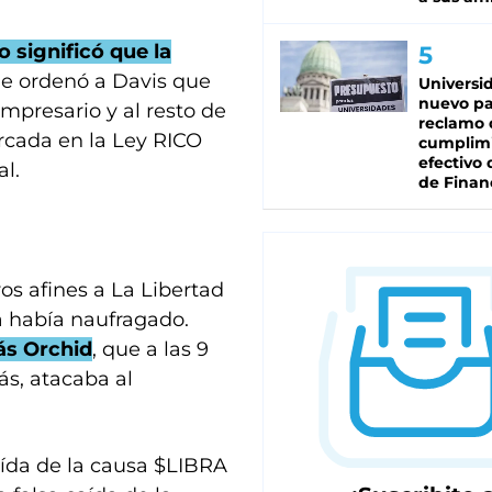
o significó que la
le ordenó a Davis que
Universi
nuevo pa
presario y al resto de
reclamo 
arcada en la Ley RICO
cumplim
efectivo 
al.
de Finan
ros afines a La Libertad
a había naufragado.
ás Orchid
, que a las 9
ás, atacaba al
aída de la causa $LIBRA