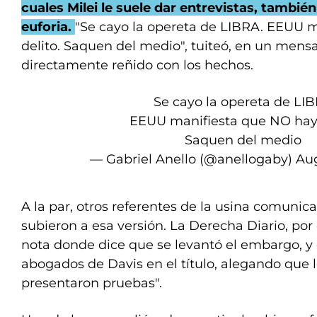
cuales Milei le suele dar entrevistas, también
euforia.
"Se cayo la opereta de LIBRA. EEUU 
delito. Saquen del medio", tuiteó, en un mens
directamente reñido con los hechos.
Se cayo la opereta de LI
EEUU manifiesta que NO hay 
Saquen del medio
— Gabriel Anello (@anellogaby)
Aug
A la par, otros referentes de la usina comunic
subieron a esa versión. La Derecha Diario, por
nota donde dice que se levantó el embargo, y c
abogados de Davis en el título, alegando que
presentaron pruebas".