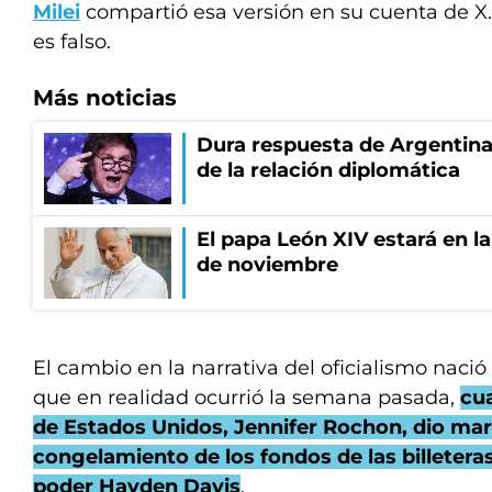
Milei
compartió esa versión en su cuenta de X.
es falso.
Más noticias
Dura respuesta de Argentina a
de la relación diplomática
El papa León XIV estará en la 
de noviembre
El cambio en la narrativa del oficialismo nació 
que en realidad ocurrió la semana pasada,
cua
de Estados Unidos, Jennifer Rochon, dio mar
congelamiento de los fondos de las billetera
poder Hayden Davis
.