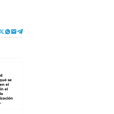
ad
 qué se
en el
in el
la
ización
s