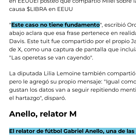
en EEUUEl posteo que compartió Milei sobre la
causa $LIBRA en EEUU
"
Este caso no tiene fundamento
", escribió O
abajo aclara que esa frase pertenece en reali
Davis. Este tuit fue compartido por el propio J
de X, como una captura de pantalla que incluía
"Las operetas se van cayendo".
La diputada Lilia Lemoine también comparti
pero le agregó su propio mensaje: "Igual como 
gustan los datos van a seguir repitiendo menti
el hartazgo", disparó.
Anello, relator M
El relator de fútbol Gabriel Anello, una de la