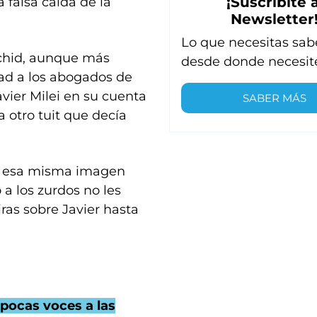
¡Suscribite a
 falsa caída de la
Newsletter
Lo que necesitas sab
rchid, aunque más
desde donde necesit
dad a los abogados de
avier Milei en su cuenta
SABER MÁS
 otro tuit que decía
ó esa misma imagen
a los zurdos no les
ras sobre Javier hasta
s pocas voces a las