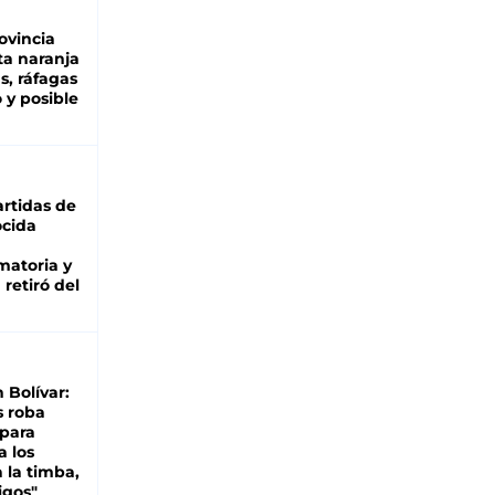
ovincia
ta naranja
as, ráfagas
 y posible
rtidas de
cida
matoria y
retiró del
n Bolívar:
s roba
 para
a los
 la timba,
igos"