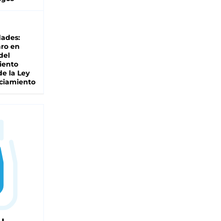
dades:
ro en
del
iento
de la Ley
ciamiento