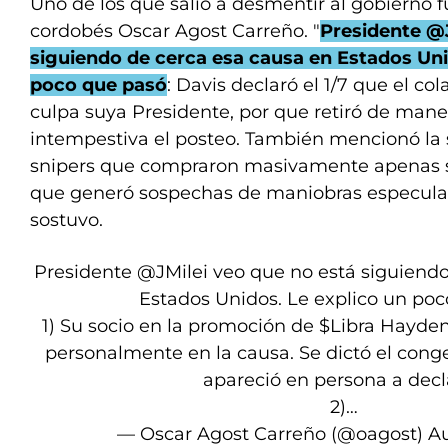
Uno de los que salió a desmentir al gobierno 
cordobés Oscar Agost Carreño. "
Presidente @J
siguiendo de cerca esa causa en Estados Uni
poco que pasó
: Davis declaró el 1/7 que el co
culpa suya Presidente, por que retiró de mane
intempestiva el posteo. También mencionó la 
snipers que compraron masivamente apenas se 
que generó sospechas de maniobras especulat
sostuvo.
Presidente
@JMilei
veo que no está siguiendo
Estados Unidos. Le explico un poc
1) Su socio en la promoción de
$Libra
Hayden 
personalmente en la causa. Se dictó el cong
apareció en persona a decl
2)…
— Oscar Agost Carreño (@oagost)
Au