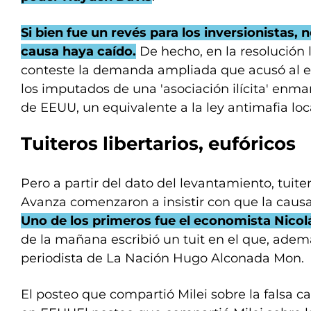
Si bien fue un revés para los inversionistas, n
causa haya caído.
De hecho, en la resolución 
conteste la demanda ampliada que acusó al em
los imputados de una 'asociación ilícita' enm
de EEUU, un equivalente a la ley antimafia loc
Tuiteros libertarios, eufóricos
Pero a partir del dato del levantamiento, tuite
Avanza comenzaron a insistir con que la caus
Uno de los primeros fue el economista Nicol
de la mañana escribió un tuit en el que, adem
periodista de La Nación Hugo Alconada Mon.
El posteo que compartió Milei sobre la falsa c