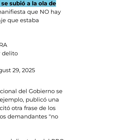
 se subió a la ola de
manifiesta que NO hay
aje que estaba
BRA
delito
ust 29, 2025
acional del Gobierno se
 ejemplo, publicó una
itó otra frase de los
 los demandantes "no