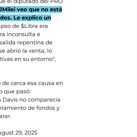
fue el diputado del PRO
Milei veo que no está
dos. Le explico un
lapso de $Libra era
ra inconsulta e
salida repentina de
abrió la venta, lo
ivas en su entorno",
 de cerca esa causa en
o que pasó:
Davis no comparecía
elamiento de fondos y
arar.
gust 29, 2025