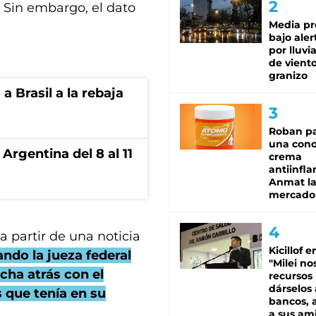
 Sin embargo, el dato
Media pr
bajo aler
por lluvi
de viento
granizo
 Brasil a la rebaja
Roban pa
una cono
Argentina del 8 al 11
crema
antiinfla
Anmat la 
mercado
a partir de una noticia
Kicillof e
ndo la jueza federal
"Milei no
cha atrás con el
recursos
dárselos 
s que tenía en su
bancos, a
a sus am