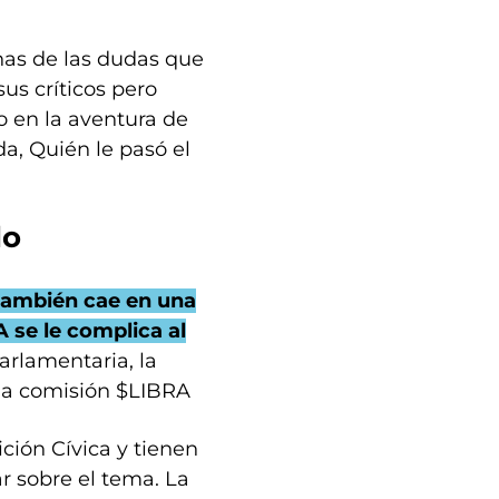
nas de las dudas que
sus críticos pero
o en la aventura de
, Quién le pasó el
do
 también cae en una
 se le complica al
arlamentaria, la
 la comisión $LIBRA
ición Cívica y tienen
r sobre el tema. La