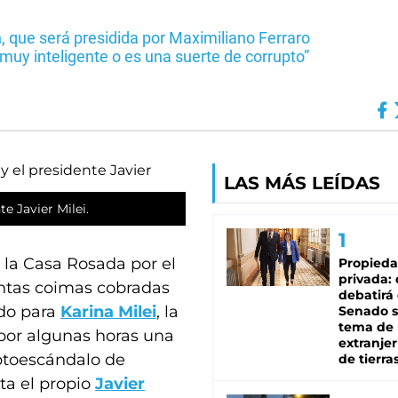
n, que será presidida por Maximiliano Ferraro
muy inteligente o es una suerte de corrupto”
LAS MÁS LEÍDAS
e Javier Milei.
la Casa Rosada por el
Propied
privada:
ntas coimas cobradas
debatirá 
do para
Karina Milei
, la
Senado s
tema de 
 por algunas horas una
extranjer
iptoescándalo de
de tierra
ta el propio
Javier