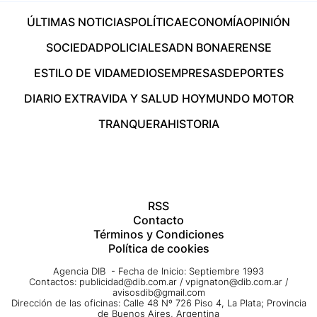
ÚLTIMAS NOTICIAS
POLÍTICA
ECONOMÍA
OPINIÓN
SOCIEDAD
POLICIALES
ADN BONAERENSE
ESTILO DE VIDA
MEDIOS
EMPRESAS
DEPORTES
DIARIO EXTRA
VIDA Y SALUD HOY
MUNDO MOTOR
TRANQUERA
HISTORIA
RSS
Contacto
Términos y Condiciones
Política de cookies
Agencia DIB - Fecha de Inicio: Septiembre 1993
Contactos:
publicidad@dib.com.ar
/
vpignaton@dib.com.ar
/
avisosdib@gmail.com
Dirección de las oficinas: Calle 48 Nº 726 Piso 4, La Plata; Provincia
de Buenos Aires, Argentina