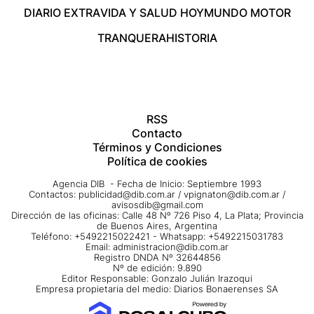
DIARIO EXTRA
VIDA Y SALUD HOY
MUNDO MOTOR
TRANQUERA
HISTORIA
RSS
Contacto
Términos y Condiciones
Política de cookies
Agencia DIB - Fecha de Inicio: Septiembre 1993
Contactos:
publicidad@dib.com.ar
/
vpignaton@dib.com.ar
/
avisosdib@gmail.com
Dirección de las oficinas: Calle 48 Nº 726 Piso 4, La Plata; Provincia
de Buenos Aires, Argentina
Teléfono: +5492215022421 - Whatsapp: +5492215031783
Email:
administracion@dib.com.ar
Registro DNDA Nº 32644856
Nº de edición: 9.890
Editor Responsable: Gonzalo Julián Irazoqui
Empresa propietaria del medio: Diarios Bonaerenses SA