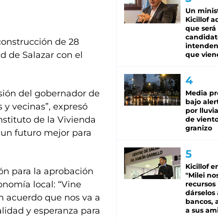
Un minis
Kicillof 
que será
candidat
construcción de 28
intenden
ad de Salazar con el
que vien
isión del gobernador de
Media pr
bajo aler
 y vecinas”, expresó
por lluvi
nstituto de la Vivienda
de viento
granizo
“un futuro mejor para
Kicillof e
ión para la aprobación
"Milei no
onomía local: “Vine
recursos
dárselos 
n acuerdo que nos va a
bancos, a
alidad y esperanza para
a sus am