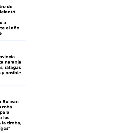
tro de
adelantó
o a
te el año
e
ovincia
ta naranja
as, ráfagas
 y posible
n Bolívar:
s roba
 para
a los
 la timba,
igos"