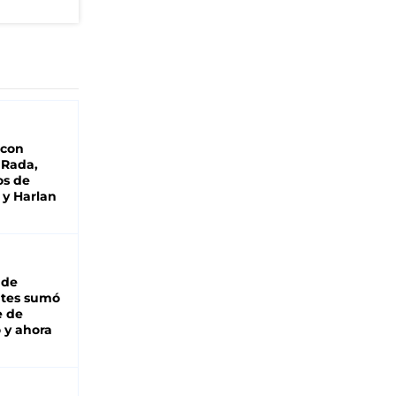
 con
 Rada,
os de
 y Harlan
 de
ntes sumó
e de
 y ahora