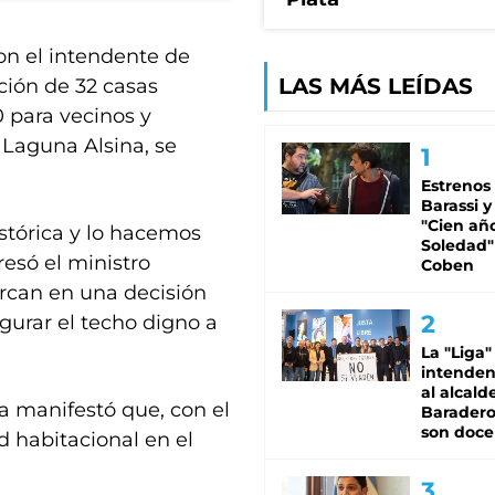
con el intendente de
LAS MÁS LEÍDAS
ción de 32 casas
0 para vecinos y
 Laguna Alsina, se
Estrenos
Barassi y
"Cien añ
stórica y lo hacemos
Soledad"
resó el ministro
Coben
rcan en una decisión
egurar el techo digno a
La "Liga"
intende
al alcald
a manifestó que, con el
Baradero
son doce
d habitacional en el