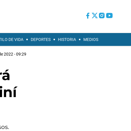
TILO DE VIDA
DEPORTES
HISTORIA
MEDIOS
 de 2022 - 09:29
rá
iní
sos.