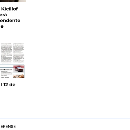
Kicillof
erá
tendente
ne
l 12 de
6
ERENSE