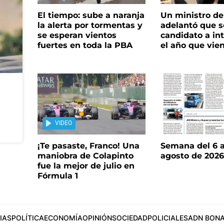
El tiempo: sube a naranja
Un ministro de 
la alerta por tormentas y
adelantó que s
se esperan vientos
candidato a in
fuertes en toda la PBA
el año que vie
VIDEO
¡Te pasaste, Franco! Una
Semana del 6 a
maniobra de Colapinto
agosto de 202
fue la mejor de julio en
Fórmula 1
IAS
POLÍTICA
ECONOMÍA
OPINIÓN
SOCIEDAD
POLICIALES
ADN BONA