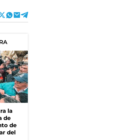
ORA
ra la
a de
nto de
ar del