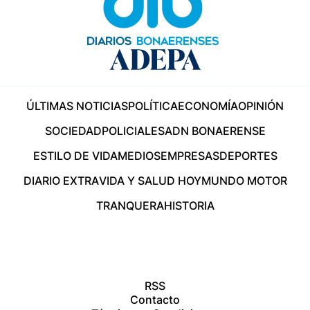
ÚLTIMAS NOTICIAS
POLÍTICA
ECONOMÍA
OPINIÓN
SOCIEDAD
POLICIALES
ADN BONAERENSE
ESTILO DE VIDA
MEDIOS
EMPRESAS
DEPORTES
DIARIO EXTRA
VIDA Y SALUD HOY
MUNDO MOTOR
TRANQUERA
HISTORIA
RSS
Contacto