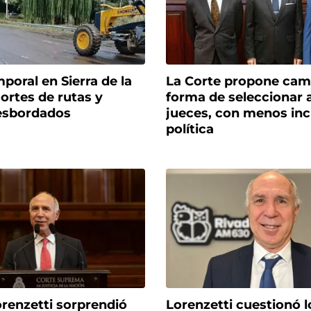
poral en Sierra de la
La Corte propone camb
ortes de rutas y
forma de seleccionar a
esbordados
jueces, con menos inc
política
renzetti sorprendió
Lorenzetti cuestionó l