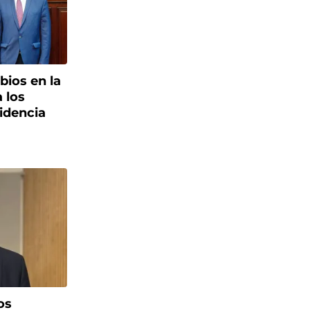
ios en la
 los
idencia
os