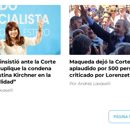
 insistió ante la Corte
Maqueda dejó la Cort
duplique la condena
aplaudido por 500 per
stina Kirchner en la
criticado por Lorenzet
lidad”
Por
Andrés Lavaselli
vaselli
PÁGINA