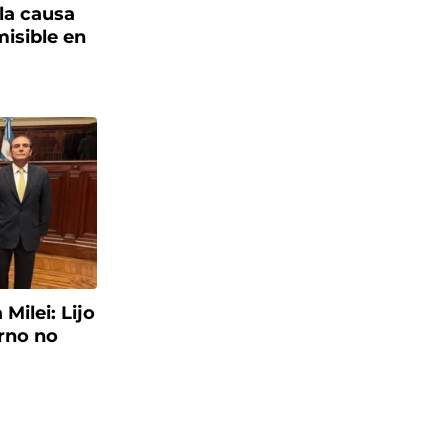
 la causa
isible en
Milei: Lijo
erno no