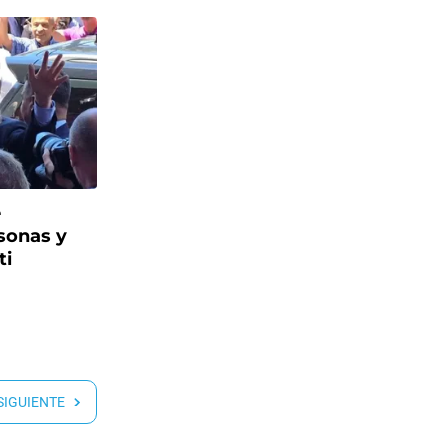
e
sonas y
ti
 SIGUIENTE