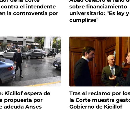
dor de la Corte
Abad celebró el fallo d
contra el intendente
sobre financiamiento
en la controversia por
universitario: "Es ley 
cumplirse"
: Kicillof espera de
Tras el reclamo por lo
a propuesta por
la Corte muestra gesto
e adeuda Anses
Gobierno de Kicillof