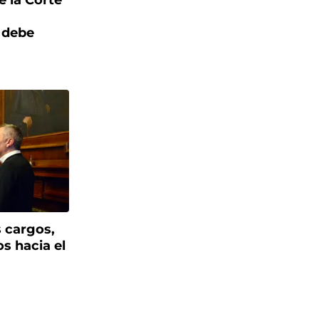
e la Corte
y debe
s cargos,
s hacia el