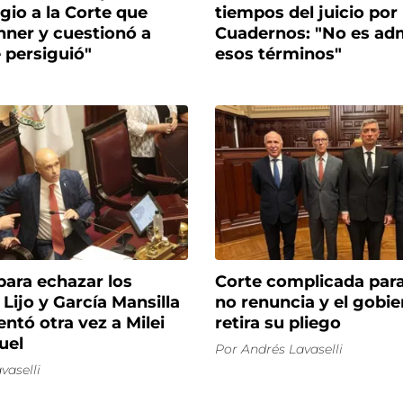
gio a la Corte que
tiempos del juicio por
hner y cuestionó a
Cuadernos: "No es adm
 persiguió"
esos términos"
para echazar los
Corte complicada para 
 Lijo y García Mansilla
no renuncia y el gobi
entó otra vez a Milei
retira su pliego
uel
Por
Andrés Lavaselli
vaselli