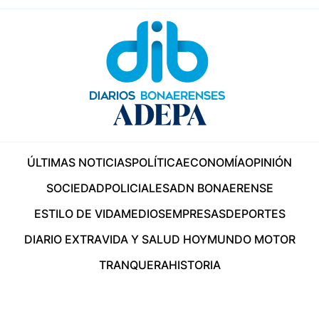
ÚLTIMAS NOTICIAS
POLÍTICA
ECONOMÍA
OPINIÓN
SOCIEDAD
POLICIALES
ADN BONAERENSE
ESTILO DE VIDA
MEDIOS
EMPRESAS
DEPORTES
DIARIO EXTRA
VIDA Y SALUD HOY
MUNDO MOTOR
TRANQUERA
HISTORIA