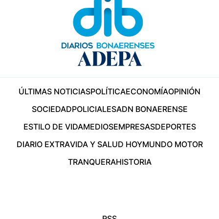
ÚLTIMAS NOTICIAS
POLÍTICA
ECONOMÍA
OPINIÓN
SOCIEDAD
POLICIALES
ADN BONAERENSE
ESTILO DE VIDA
MEDIOS
EMPRESAS
DEPORTES
DIARIO EXTRA
VIDA Y SALUD HOY
MUNDO MOTOR
TRANQUERA
HISTORIA
RSS