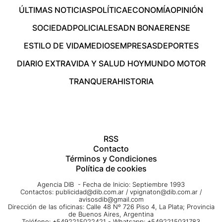
ÚLTIMAS NOTICIAS
POLÍTICA
ECONOMÍA
OPINIÓN
SOCIEDAD
POLICIALES
ADN BONAERENSE
ESTILO DE VIDA
MEDIOS
EMPRESAS
DEPORTES
DIARIO EXTRA
VIDA Y SALUD HOY
MUNDO MOTOR
TRANQUERA
HISTORIA
RSS
Contacto
Términos y Condiciones
Política de cookies
Agencia DIB - Fecha de Inicio: Septiembre 1993
Contactos:
publicidad@dib.com.ar
/
vpignaton@dib.com.ar
/
avisosdib@gmail.com
Dirección de las oficinas: Calle 48 Nº 726 Piso 4, La Plata; Provincia
de Buenos Aires, Argentina
Teléfono: +5492215022421 - Whatsapp: +5492215031783