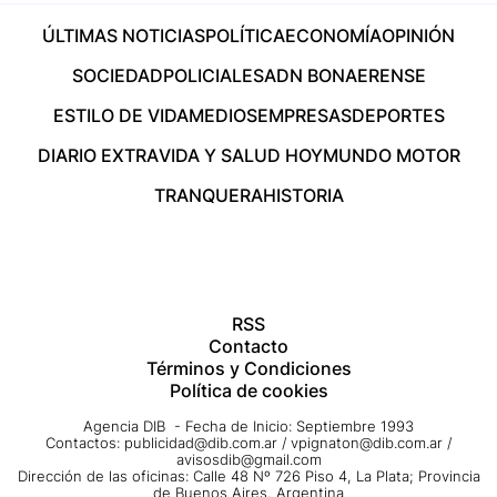
ÚLTIMAS NOTICIAS
POLÍTICA
ECONOMÍA
OPINIÓN
SOCIEDAD
POLICIALES
ADN BONAERENSE
ESTILO DE VIDA
MEDIOS
EMPRESAS
DEPORTES
DIARIO EXTRA
VIDA Y SALUD HOY
MUNDO MOTOR
TRANQUERA
HISTORIA
RSS
Contacto
Términos y Condiciones
Política de cookies
Agencia DIB - Fecha de Inicio: Septiembre 1993
Contactos:
publicidad@dib.com.ar
/
vpignaton@dib.com.ar
/
avisosdib@gmail.com
Dirección de las oficinas: Calle 48 Nº 726 Piso 4, La Plata; Provincia
de Buenos Aires, Argentina