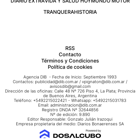
DIARIO EXTRA
VIDA Y SALUD HOY
MUNDO MOTOR
TRANQUERA
HISTORIA
RSS
Contacto
Términos y Condiciones
Política de cookies
Agencia DIB - Fecha de Inicio: Septiembre 1993
Contactos:
publicidad@dib.com.ar
/
vpignaton@dib.com.ar
/
avisosdib@gmail.com
Dirección de las oficinas: Calle 48 Nº 726 Piso 4, La Plata; Provincia
de Buenos Aires, Argentina
Teléfono: +5492215022421 - Whatsapp: +5492215031783
Email:
administracion@dib.com.ar
Registro DNDA Nº 32644856
Nº de edición: 9.890
Editor Responsable: Gonzalo Julián Irazoqui
Empresa propietaria del medio: Diarios Bonaerenses SA