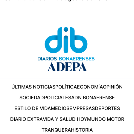
ÚLTIMAS NOTICIAS
POLÍTICA
ECONOMÍA
OPINIÓN
SOCIEDAD
POLICIALES
ADN BONAERENSE
ESTILO DE VIDA
MEDIOS
EMPRESAS
DEPORTES
DIARIO EXTRA
VIDA Y SALUD HOY
MUNDO MOTOR
TRANQUERA
HISTORIA