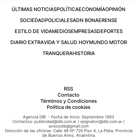
ÚLTIMAS NOTICIAS
POLÍTICA
ECONOMÍA
OPINIÓN
SOCIEDAD
POLICIALES
ADN BONAERENSE
ESTILO DE VIDA
MEDIOS
EMPRESAS
DEPORTES
DIARIO EXTRA
VIDA Y SALUD HOY
MUNDO MOTOR
TRANQUERA
HISTORIA
RSS
Contacto
Términos y Condiciones
Política de cookies
Agencia DIB - Fecha de Inicio: Septiembre 1993
Contactos:
publicidad@dib.com.ar
/
vpignaton@dib.com.ar
/
avisosdib@gmail.com