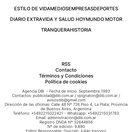
ESTILO DE VIDA
MEDIOS
EMPRESAS
DEPORTES
DIARIO EXTRA
VIDA Y SALUD HOY
MUNDO MOTOR
TRANQUERA
HISTORIA
RSS
Contacto
Términos y Condiciones
Política de cookies
Agencia DIB - Fecha de Inicio: Septiembre 1993
Contactos:
publicidad@dib.com.ar
/
vpignaton@dib.com.ar
/
avisosdib@gmail.com
Dirección de las oficinas: Calle 48 Nº 726 Piso 4, La Plata; Provincia
de Buenos Aires, Argentina
Teléfono: +5492215022421 - Whatsapp: +5492215031783
Email:
administracion@dib.com.ar
Registro DNDA Nº 32644856
Nº de edición: 9.890
Editor Responsable: Gonzalo Julián Irazoqui