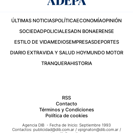
ÚLTIMAS NOTICIAS
POLÍTICA
ECONOMÍA
OPINIÓN
SOCIEDAD
POLICIALES
ADN BONAERENSE
ESTILO DE VIDA
MEDIOS
EMPRESAS
DEPORTES
DIARIO EXTRA
VIDA Y SALUD HOY
MUNDO MOTOR
TRANQUERA
HISTORIA
RSS
Contacto
Términos y Condiciones
Política de cookies
Agencia DIB - Fecha de Inicio: Septiembre 1993
Contactos:
publicidad@dib.com.ar
/
vpignaton@dib.com.ar
/