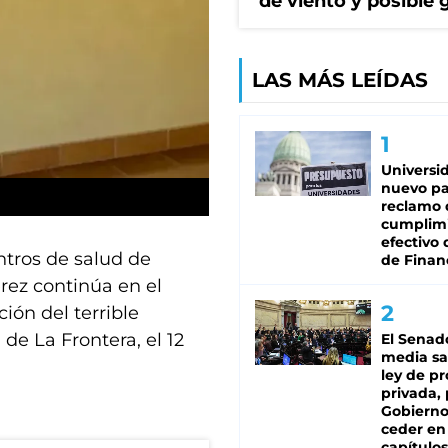
de viento y posible 
LAS MÁS LEÍDAS
Universi
nuevo pa
reclamo 
cumplim
efectivo 
ntros de salud de
de Finan
rez continúa en el
ión del terrible
de La Frontera, el 12
El Senad
media sa
ley de p
privada, 
Gobierno
ceder en
capítulos