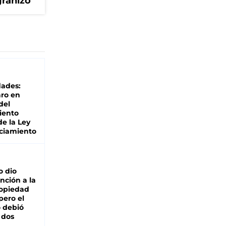
granizo
dades:
ro en
del
iento
de la Ley
ciamiento
o dio
nción a la
ropiedad
pero el
 debió
 dos