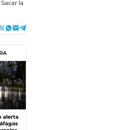
 Sacar la
ORA
 alerta
ráfagas