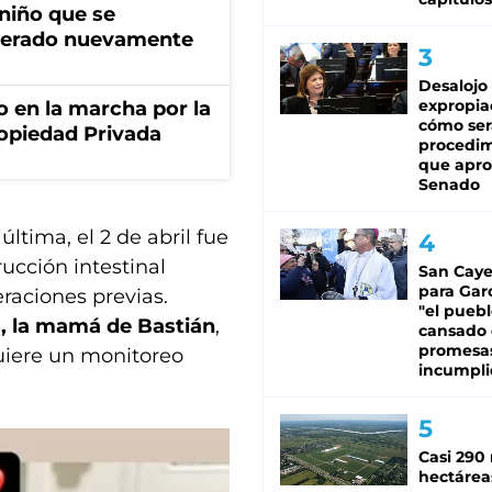
 niño que se
operado nuevamente
Desalojo
expropia
o en la marcha por la
cómo ser
ropiedad Privada
procedi
que apro
Senado
a última, el 2 de abril fue
ucción intestinal
San Caye
para Gar
eraciones previas.
"el puebl
, la mamá de Bastián
,
cansado
promesa
uiere un monitoreo
incumpli
Casi 290 
hectárea