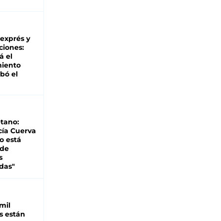
 exprés y
ciones:
á el
miento
bó el
tano:
cía Cuerva
o está
 de
s
das"
mil
s están