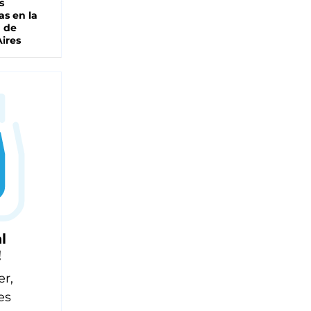
s
as en la
a de
ires
l
!
er,
es