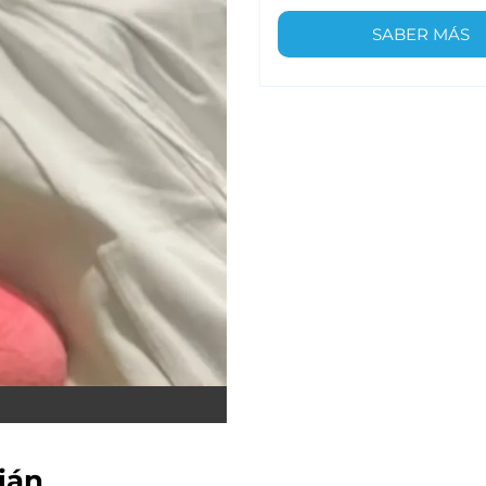
SABER MÁS
ián