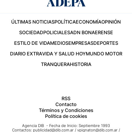
ÚLTIMAS NOTICIAS
POLÍTICA
ECONOMÍA
OPINIÓN
SOCIEDAD
POLICIALES
ADN BONAERENSE
ESTILO DE VIDA
MEDIOS
EMPRESAS
DEPORTES
DIARIO EXTRA
VIDA Y SALUD HOY
MUNDO MOTOR
TRANQUERA
HISTORIA
RSS
Contacto
Términos y Condiciones
Política de cookies
Agencia DIB - Fecha de Inicio: Septiembre 1993
Contactos:
publicidad@dib.com.ar
/
vpignaton@dib.com.ar
/