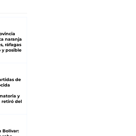
ovincia
ta naranja
as, ráfagas
 y posible
rtidas de
cida
matoria y
retiró del
n Bolívar: