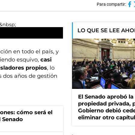
Para compartir:
LO QUE SE LEE AH
ción en todo el país, y
siendo esquivo,
casi
gisladores propios
, lo
s dos años de gestión
El Senado aprobó la 
propiedad privada, p
Gobierno debió cede
iones: cómo será el
eliminar otro capítu
l Senado