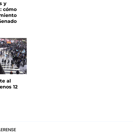
s y
s: cómo
imiento
 Senado
te al
enos 12
ERENSE