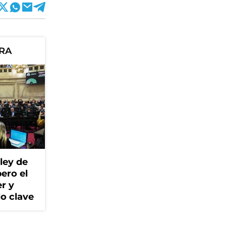
ORA
ley de
ero el
r y
lo clave