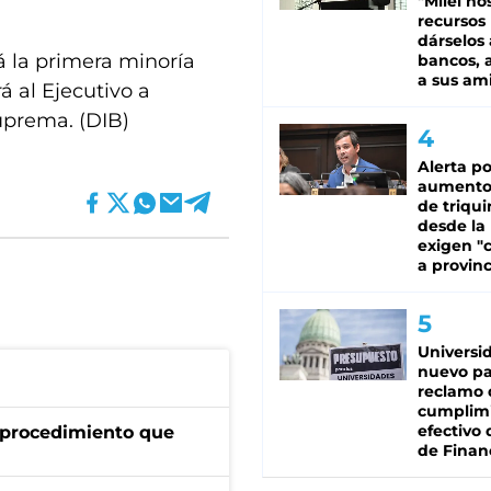
"Milei no
recursos
dárselos 
á la primera minoría
bancos, a
a sus am
rá al Ejecutivo a
uprema. (DIB)
Alerta po
aumento
de triqui
desde la
exigen "c
a provinc
Universi
nuevo pa
reclamo 
cumplim
efectivo 
l procedimiento que
de Finan