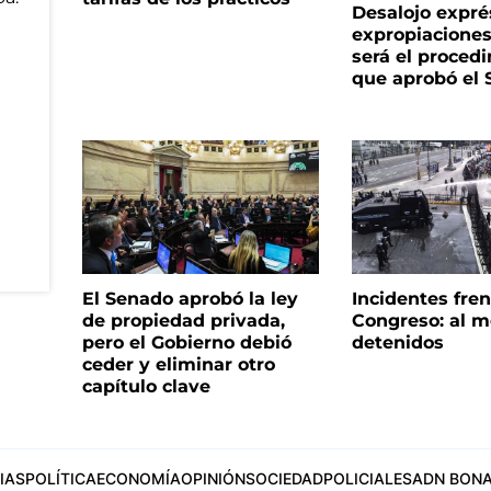
Desalojo expré
expropiacione
será el proced
que aprobó el
El Senado aprobó la ley
Incidentes fren
de propiedad privada,
Congreso: al m
pero el Gobierno debió
detenidos
ceder y eliminar otro
capítulo clave
IAS
POLÍTICA
ECONOMÍA
OPINIÓN
SOCIEDAD
POLICIALES
ADN BONA