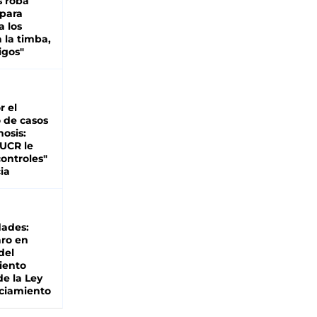
s roba
 para
a los
 la timba,
igos"
r el
 de casos
nosis:
 UCR le
ontroles"
ia
dades:
ro en
del
iento
de la Ley
ciamiento