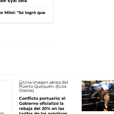
dor Eyal Sela
de Milei: "Se logró que
Conflicto portuario: el
Gobierno oficializó la
rebaja del 20% en las
tarifas de los prácticos