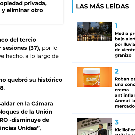
ropiedad privada,
LAS MÁS LEÍDAS
 y eliminar otro
Media pr
bajo aler
co del tercio
por lluvi
r sesiones (37),
por lo
de viento
granizo
De hecho, a lo largo de
Roban pa
mo
quebró su histórico
una cono
28
.
crema
antiinfla
Anmat la 
saldar en la Cámara
mercado
bloques de la Unión
 PRO -disminuye de
incias Unidas”
,
Kicillof e