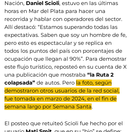
Nación,
Daniel Scioli
, estuvo en las últimas
horas en Mar del Plata para hacer una
recorrida y hablar con operadores del sector.
Allí destacó: “Estamos superando todas las
expectativas. Saben que soy un hombre de fe,
pero esto es espectacular y se replica en
todos los puntos del país con porcentajes de
ocupación que llegan al 90%”. Para demostrar
este flujo turístico, reposteó en su cuenta de X
una publicación que mostraba
“la Ruta 2
colapsada”
de autos. Pero
la foto, según
demostraron otros usuarios de la red social,
fue tomada en marzo de 2024, en el fin de
semana largo por Semana Santa
.
El posteo que retuiteó Scioli fue hecho por el
usuario
Mati Smit
, que en su “bio” se define: