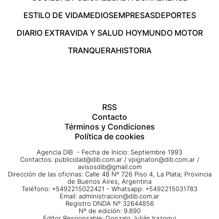
ESTILO DE VIDA
MEDIOS
EMPRESAS
DEPORTES
DIARIO EXTRA
VIDA Y SALUD HOY
MUNDO MOTOR
TRANQUERA
HISTORIA
RSS
Contacto
Términos y Condiciones
Política de cookies
Agencia DIB - Fecha de Inicio: Septiembre 1993
Contactos:
publicidad@dib.com.ar
/
vpignaton@dib.com.ar
/
avisosdib@gmail.com
Dirección de las oficinas: Calle 48 Nº 726 Piso 4, La Plata; Provincia
de Buenos Aires, Argentina
Teléfono: +5492215022421 - Whatsapp: +5492215031783
Email:
administracion@dib.com.ar
Registro DNDA Nº 32644856
Nº de edición: 9.890
Editor Responsable: Gonzalo Julián Irazoqui