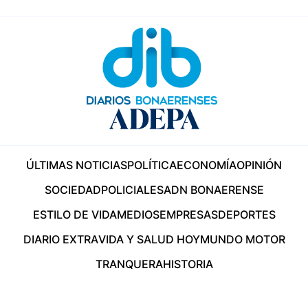
ÚLTIMAS NOTICIAS
POLÍTICA
ECONOMÍA
OPINIÓN
SOCIEDAD
POLICIALES
ADN BONAERENSE
ESTILO DE VIDA
MEDIOS
EMPRESAS
DEPORTES
DIARIO EXTRA
VIDA Y SALUD HOY
MUNDO MOTOR
TRANQUERA
HISTORIA