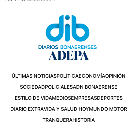
ÚLTIMAS NOTICIAS
POLÍTICA
ECONOMÍA
OPINIÓN
SOCIEDAD
POLICIALES
ADN BONAERENSE
ESTILO DE VIDA
MEDIOS
EMPRESAS
DEPORTES
DIARIO EXTRA
VIDA Y SALUD HOY
MUNDO MOTOR
TRANQUERA
HISTORIA