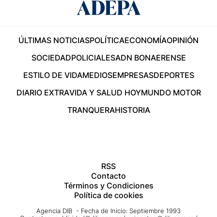
ÚLTIMAS NOTICIAS
POLÍTICA
ECONOMÍA
OPINIÓN
SOCIEDAD
POLICIALES
ADN BONAERENSE
ESTILO DE VIDA
MEDIOS
EMPRESAS
DEPORTES
DIARIO EXTRA
VIDA Y SALUD HOY
MUNDO MOTOR
TRANQUERA
HISTORIA
RSS
Contacto
Términos y Condiciones
Política de cookies
Agencia DIB - Fecha de Inicio: Septiembre 1993