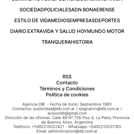
SOCIEDAD
POLICIALES
ADN BONAERENSE
ESTILO DE VIDA
MEDIOS
EMPRESAS
DEPORTES
DIARIO EXTRA
VIDA Y SALUD HOY
MUNDO MOTOR
TRANQUERA
HISTORIA
RSS
Contacto
Términos y Condiciones
Política de cookies
Agencia DIB - Fecha de Inicio: Septiembre 1993
Contactos:
publicidad@dib.com.ar
/
vpignaton@dib.com.ar
/
avisosdib@gmail.com
Dirección de las oficinas: Calle 48 Nº 726 Piso 4, La Plata; Provincia
de Buenos Aires, Argentina
Teléfono: +5492215022421 - Whatsapp: +5492215031783
Email:
administracion@dib.com.ar