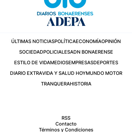
ÚLTIMAS NOTICIAS
POLÍTICA
ECONOMÍA
OPINIÓN
SOCIEDAD
POLICIALES
ADN BONAERENSE
ESTILO DE VIDA
MEDIOS
EMPRESAS
DEPORTES
DIARIO EXTRA
VIDA Y SALUD HOY
MUNDO MOTOR
TRANQUERA
HISTORIA
RSS
Contacto
Términos y Condiciones