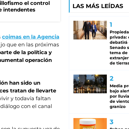
illofismo el control
LAS MÁS LEÍDAS
de intendentes
Propied
s
coimas en la Agencia
privada:
debatirá 
jo que en las próximas
Senado s
rte de la política y
tema de 
extranjer
numental operación
de tierra
tión han sido un
Media pr
es tratan de llevarte
bajo aler
por lluvi
vir y todavía faltan
de viento
diálogo con el canal
granizo