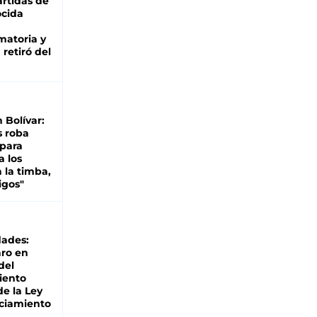
rtidas de
cida
matoria y
retiró del
n Bolívar:
s roba
 para
a los
 la timba,
igos"
dades:
ro en
del
iento
de la Ley
ciamiento