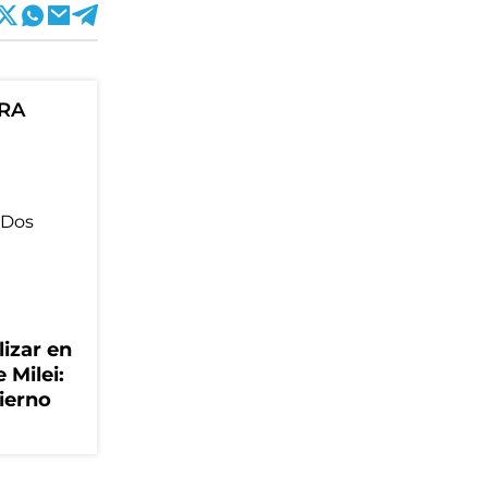
ORA
lizar en
 Milei:
ierno