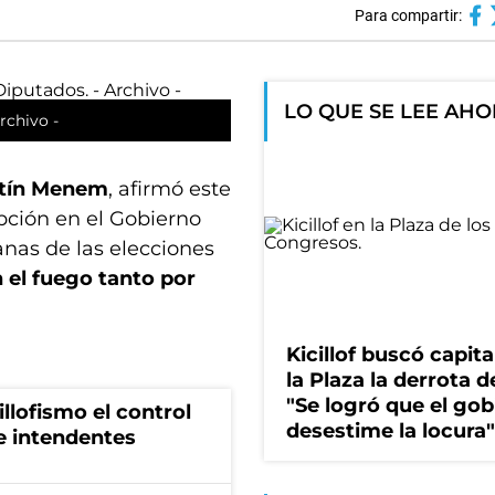
Para compartir:
LO QUE SE LEE AH
rchivo -
tín Menem
, afirmó este
pción en el Gobierno
nas de las elecciones
 el fuego tanto por
Kicillof buscó capita
la Plaza la derrota de
"Se logró que el gob
illofismo el control
desestime la locura"
de intendentes