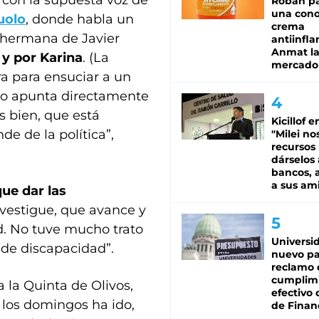
 con la supuesta voz de
Roban pa
una cono
uolo
, donde habla un
crema
 hermana de Javier
antiinfla
Anmat la 
y por Karina
. (La
mercado
a para ensuciar a un
to apunta directamente
s bien, que está
Kicillof e
e de la política”,
"Milei no
recursos
dárselos 
bancos, a
a sus am
que dar las
nvestigue, que avance y
d. No tuve mucho trato
Universi
 de discapacidad”.
nuevo pa
reclamo 
cumplim
a la Quinta de Olivos,
efectivo 
; los domingos ha ido,
de Finan