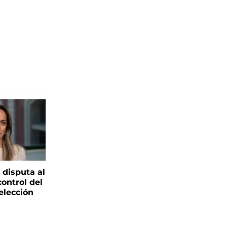
 disputa al
control del
elección
s