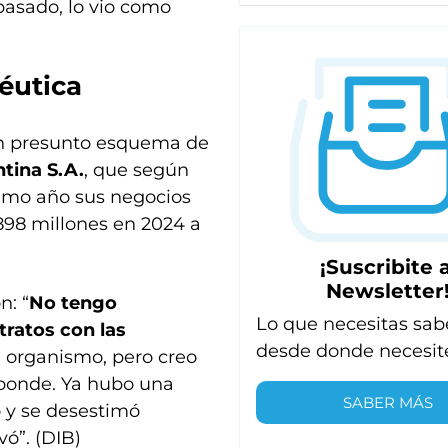
pasado, lo vio como
céutica
un presunto esquema de
tina S.A.
, que según
ltimo año sus negocios
3898 millones en 2024 a
¡Suscribite a
Newsletter
n: “
No tengo
Lo que necesitas sab
tratos con las
desde donde necesit
l organismo, pero creo
esponde. Ya hubo una
SABER MÁS
o y se desestimó
vó”. (DIB)