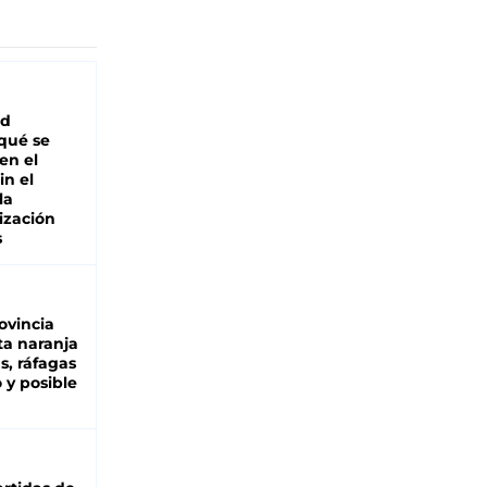
ad
 qué se
en el
in el
la
ización
s
ovincia
ta naranja
as, ráfagas
 y posible