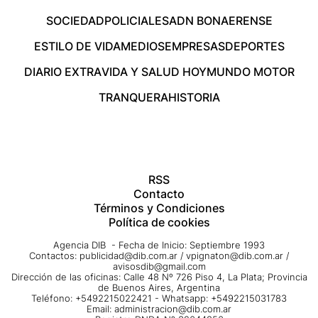
SOCIEDAD
POLICIALES
ADN BONAERENSE
ESTILO DE VIDA
MEDIOS
EMPRESAS
DEPORTES
DIARIO EXTRA
VIDA Y SALUD HOY
MUNDO MOTOR
TRANQUERA
HISTORIA
RSS
Contacto
Términos y Condiciones
Política de cookies
Agencia DIB - Fecha de Inicio: Septiembre 1993
Contactos:
publicidad@dib.com.ar
/
vpignaton@dib.com.ar
/
avisosdib@gmail.com
Dirección de las oficinas: Calle 48 Nº 726 Piso 4, La Plata; Provincia
de Buenos Aires, Argentina
Teléfono: +5492215022421 - Whatsapp: +5492215031783
Email:
administracion@dib.com.ar