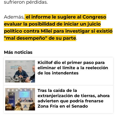
sufrieron pérdidas.
Además,
el informe le sugiere al Congreso
evaluar la posibilidad de iniciar un juicio
político contra Milei para investigar si existió
"mal desempeño" de su parte
.
Más noticias
Kicillof dio el primer paso para
eliminar el límite a la reelección
de los intendentes
Tras la caída de la
extranjerización de tierras, ahora
advierten que podría frenarse
Zona Fría en el Senado