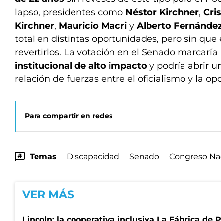
lapso, presidentes como
Néstor Kirchner
,
Cri
Kirchner
,
Mauricio Macri
y
Alberto Fernánde
total en distintas oportunidades, pero sin que
revertirlos. La votación en el Senado marcaría
institucional de alto impacto
y podría abrir u
relación de fuerzas entre el oficialismo y la opo
Para compartir en redes
Temas
Discapacidad
Senado
Congreso Na
VER MÁS
Lincoln: la cooperativa inclusiva La Fábrica de