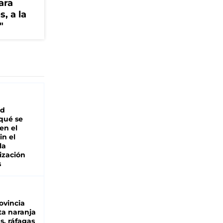
ara
, a la
"
ad
 qué se
en el
in el
la
ización
s
ovincia
ta naranja
as, ráfagas