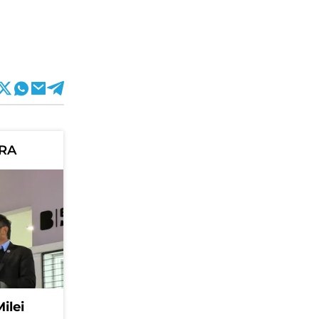
ORA
Milei