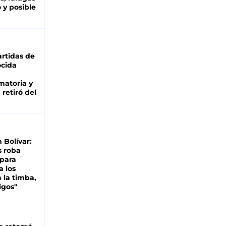
 y posible
rtidas de
cida
matoria y
retiró del
n Bolívar:
s roba
 para
a los
 la timba,
igos"