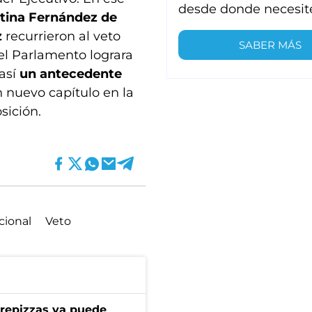
desde donde necesit
stina Fernández de
z
recurrieron al veto
SABER MÁS
 el Parlamento lograra
 así
un antecedente
n nuevo capítulo en la
sición.
cional
Veto
 Prepizzas ya puede