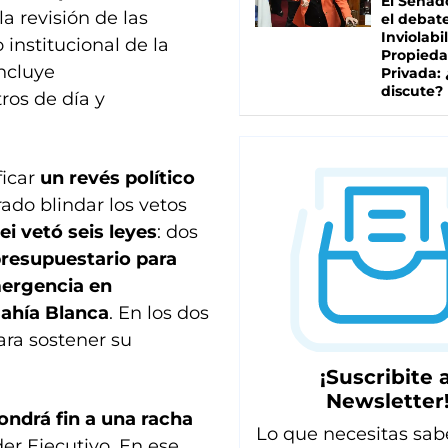
El Senad
la revisión de las
el debat
Inviolabi
 institucional de la
Propied
ncluye
Privada:
discute?
ros de día y
ficar
un revés político
rado blindar los vetos
ei vetó seis leyes
: dos
resupuestario para
ergencia en
Bahía Blanca
. En los dos
ara sostener su
¡Suscribite a
Newsletter
ondrá fin a una racha
Lo que necesitas sab
der Ejecutivo. En ese