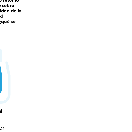
o retomó
e sobre
lidad de la
ad
 ¿qué se
l
!
er,