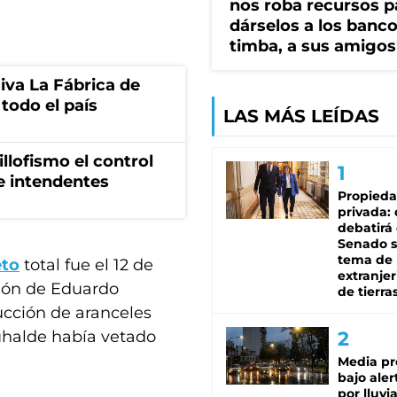
nos roba recursos p
dárselos a los bancos
timba, a sus amigos
siva La Fábrica de
todo el país
LAS MÁS LEÍDAS
illofismo el control
de intendentes
Propied
privada:
debatirá 
Senado s
tema de 
eto
total fue el 12 de
extranjer
ción de Eduardo
de tierra
ucción de aranceles
uhalde había vetado
Media pr
bajo aler
por lluvi