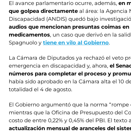
El avance parlamentario ocurre, además,
en m
que golpea directamente
al área: la Agencia
Discapacidad (ANDIS) quedó bajo investigación
audios que mencionan presuntas coimas en 
medicamentos
, un caso que derivó en la sali
Spagnuolo y
tiene en vilo al Gobierno
.
La Cámara de Diputados ya rechazó el veto pre
emergencia en discapacidad y, ahora,
el Sena
números para completar el proceso y promul
había sido aprobado en la Cámara alta el 10 de
totalidad el 4 de agosto.
El Gobierno argumentó que la norma “rompe el 
mientras que la Oficina de Presupuesto del C
costo de entre 0,22% y 0,45% del PBI. El texto
actualización mensual de aranceles del sist