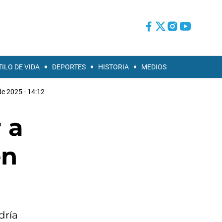
TILO DE VIDA
DEPORTES
HISTORIA
MEDIOS
e 2025 - 14:12
 a
en
dría