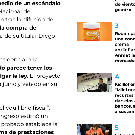
edio de un escándalo
de viento
granizo
 Nacional de
 tras la difusión de
la compra de
Roban pa
da de su titular Diego
una cono
crema
antiinfla
Anmat la 
sidencial a la
mercado
do parece tener los
gar la ley
. El proyecto
 junio y vetado en su
Kicillof e
"Milei no
recursos
dárselos 
bancos, a
equilibrio fiscal”,
a sus am
ongreso estimó un
 aprobado establece la
ema de prestaciones