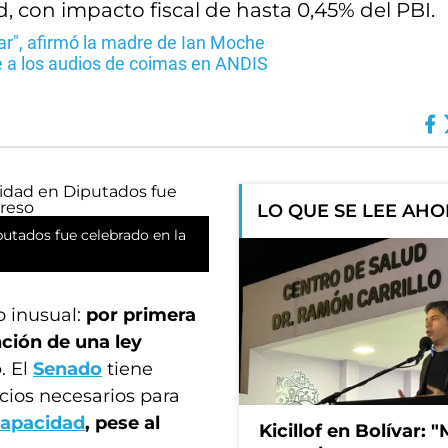
, con impacto fiscal de hasta 0,45% del PBI.
r", afirmó la madre de Ian Moche
nte a los audios de coimas en ANDIS
LO QUE SE LEE AH
putados fue celebrado en la
 inusual:
por primera
nción de una ley
o
. El
Senado
tiene
rcios necesarios para
capacidad
, pese al
Kicillof en Bolívar: "