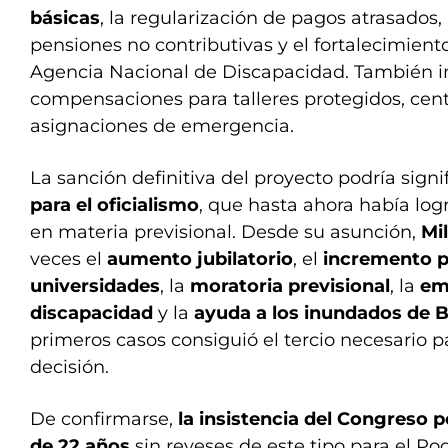
básicas
, la regularización de pagos atrasados, 
pensiones no contributivas y el fortalecimiento
Agencia Nacional de Discapacidad. También i
compensaciones para talleres protegidos, cent
asignaciones de emergencia.
La sanción definitiva del proyecto podría signi
para el oficialismo
, que hasta ahora había log
en materia previsional. Desde su asunción,
Mil
veces el
aumento jubilatorio
, el
incremento p
universidades
, la
moratoria previsional
, la
em
discapacidad
y la
ayuda a los inundados de 
primeros casos consiguió el tercio necesario p
decisión.
De confirmarse,
la insistencia del Congreso p
de 22 años
sin reveses de este tipo para el Po