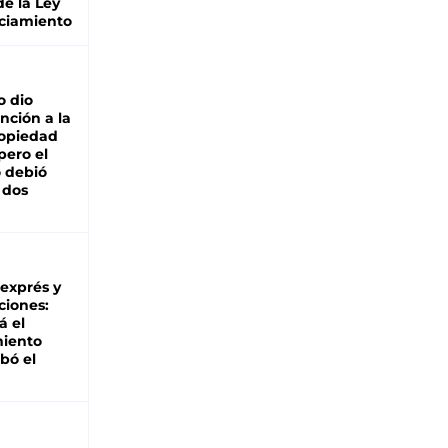
de la Ley
ciamiento
o dio
nción a la
ropiedad
pero el
 debió
 dos
 exprés y
ciones:
á el
miento
bó el