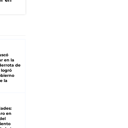
er en
buscó
ar en la
derrota de
e logró
obierno
e la
dades:
ro en
del
iento