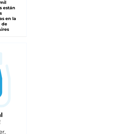
mil
s están
s
as en la
a de
ires
l
!
er,