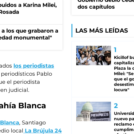
Gobierno debió ced
uidos a Karina Milei,
dos capítulos
 Rosada
LAS MÁS LEÍDAS
" a los que grabaron a
avedad monumental"
Kicillof 
capitaliz
nados
los periodistas
Plaza la 
 periodísticos Pablo
Milei: "S
que el g
ue el periodista
desestim
n judicial.
locura"
Bahía Blanca
Universi
nuevo pa
 Blanca
, Santiago
reclamo 
cumplim
dio local
La Brújula 24