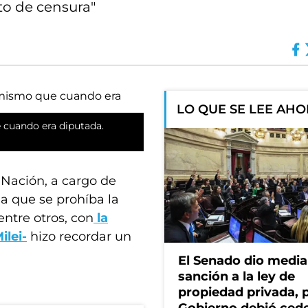
cto de censura"
LO QUE SE LEE AH
e cuando era diputada.
 Nación, a cargo de
ia que se prohíba la
ntre otros, con
la
ilei-
hizo recordar un
El Senado dio media
sanción a la ley de
propiedad privada, p