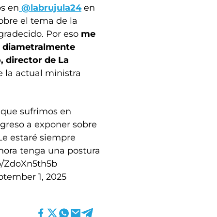
os en
@labrujula24
en
obre el tema de la
agradecido. Por eso
me
a diametralmente
 director de La
e la actual ministra
o que sufrimos en
ngreso a exponer sobre
 Le estaré siempre
hora tenga una postura
co/ZdoXn5th5b
ptember 1, 2025