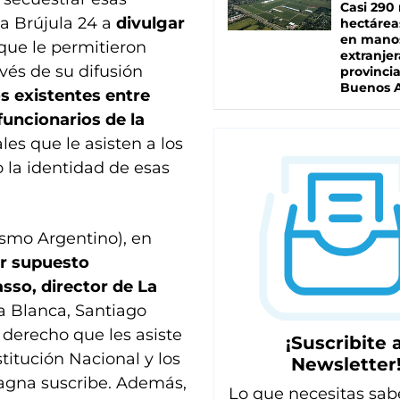
Casi 290 
a Brújula 24 a
divulgar
hectárea
en mano
que le permitieron
extranjer
vés de su difusión
provinci
Buenos A
s existentes entre
funcionarios de la
les que le asisten a los
la identidad de esas
ismo Argentino), en
or supuesto
so, director de La
ía Blanca, Santiago
 derecho que les asiste
¡Suscribite a
stitución Nacional y los
Newsletter
Magna suscribe. Además,
Lo que necesitas sab