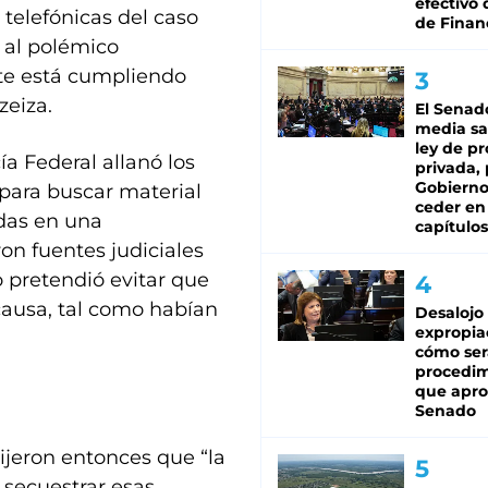
efectivo 
telefónicas del caso
de Finan
 al polémico
te está cumpliendo
zeiza.
El Senad
media sa
ley de p
ía Federal allanó los
privada, 
Gobierno
 para buscar material
ceder en
adas en una
capítulos
ron fuentes judiciales
 pretendió evitar que
 causa, tal como habían
Desalojo
expropia
cómo ser
procedi
que apro
Senado
ijeron entonces que “la
 secuestrar esas