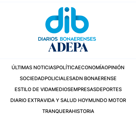
ÚLTIMAS NOTICIAS
POLÍTICA
ECONOMÍA
OPINIÓN
SOCIEDAD
POLICIALES
ADN BONAERENSE
ESTILO DE VIDA
MEDIOS
EMPRESAS
DEPORTES
DIARIO EXTRA
VIDA Y SALUD HOY
MUNDO MOTOR
TRANQUERA
HISTORIA