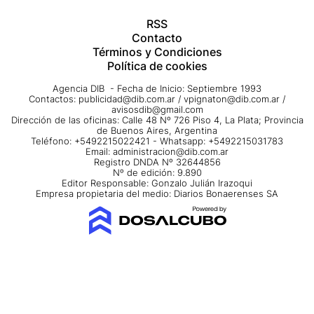
RSS
Contacto
Términos y Condiciones
Política de cookies
Agencia DIB - Fecha de Inicio: Septiembre 1993
Contactos:
publicidad@dib.com.ar
/
vpignaton@dib.com.ar
/
avisosdib@gmail.com
Dirección de las oficinas: Calle 48 Nº 726 Piso 4, La Plata; Provincia
de Buenos Aires, Argentina
Teléfono: +5492215022421 - Whatsapp: +5492215031783
Email:
administracion@dib.com.ar
Registro DNDA Nº 32644856
Nº de edición: 9.890
Editor Responsable: Gonzalo Julián Irazoqui
Empresa propietaria del medio: Diarios Bonaerenses SA