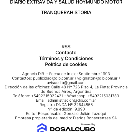
DIARIO EXTRA
VIDA Y SALUD HOY
MUNDO MOTOR
TRANQUERA
HISTORIA
RSS
Contacto
Términos y Condiciones
Política de cookies
Agencia DIB - Fecha de Inicio: Septiembre 1993
Contactos:
publicidad@dib.com.ar
/
vpignaton@dib.com.ar
/
avisosdib@gmail.com
Dirección de las oficinas: Calle 48 Nº 726 Piso 4, La Plata; Provincia
de Buenos Aires, Argentina
Teléfono: +5492215022421 - Whatsapp: +5492215031783
Email:
administracion@dib.com.ar
Registro DNDA Nº 32644856
Nº de edición: 9.890
Editor Responsable: Gonzalo Julián Irazoqui
Empresa propietaria del medio: Diarios Bonaerenses SA