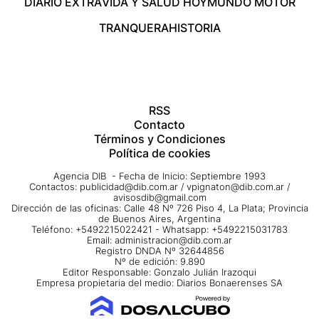
DIARIO EXTRA
VIDA Y SALUD HOY
MUNDO MOTOR
TRANQUERA
HISTORIA
RSS
Contacto
Términos y Condiciones
Política de cookies
Agencia DIB - Fecha de Inicio: Septiembre 1993
Contactos:
publicidad@dib.com.ar
/
vpignaton@dib.com.ar
/
avisosdib@gmail.com
Dirección de las oficinas: Calle 48 Nº 726 Piso 4, La Plata; Provincia
de Buenos Aires, Argentina
Teléfono: +5492215022421 - Whatsapp: +5492215031783
Email:
administracion@dib.com.ar
Registro DNDA Nº 32644856
Nº de edición: 9.890
Editor Responsable: Gonzalo Julián Irazoqui
Empresa propietaria del medio: Diarios Bonaerenses SA