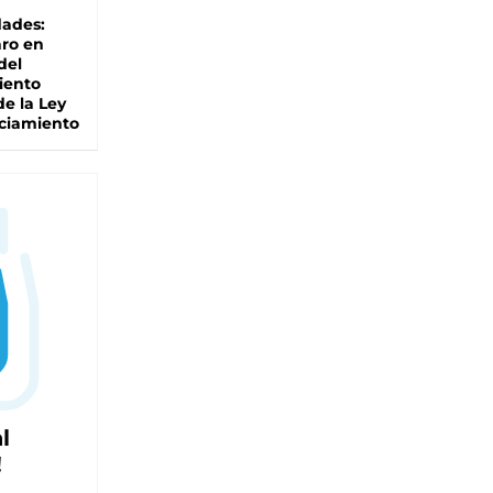
dades:
ro en
del
iento
de la Ley
ciamiento
l
!