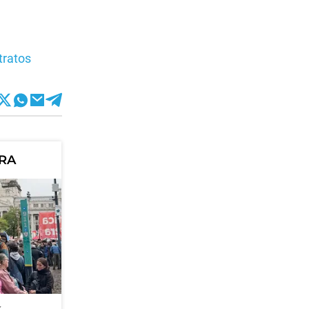
tratos
ORA