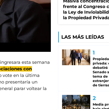
Masiva concentraci
frente al Congreso 
la Ley de Inviolabili
la Propiedad Privad
LAS MÁS LEÍDAS
Propied
 ingresara esta semana
privada:
debatirá 
ociaciones con
Senado s
 vote en la última
tema de 
extranjer
mo presentaría un
de tierra
eral parar voltear la
Media pr
bajo aler