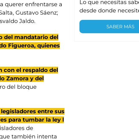
Lo que necesitas sab
a querer enfrentarse a
desde donde necesit
Salta, Gustavo Sáenz;
svaldo Jaldo.
SABER MÁS
o del mandatario del
do Figueroa, quienes
 con el respaldo del
do Zamora y del
ro del bloque
 legisladores entre sus
s para tumbar la ley l
gisladores de
 que también intenta