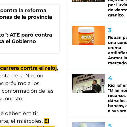
por lluvi
de viento
 contra la reforma
granizo
zonas de la provincia
to": ATE paró contra
Roban pa
sa el Gobierno
una cono
crema
antiinfla
Anmat la 
mercado
carrera contra el reloj
,
enta de la Nación
es próximo a los
Kicillof e
"Milei no
a conformación de las
recursos
esupuesto.
dárselos 
bancos, a
a sus am
ue deben emitir
rte, el miércoles.
El