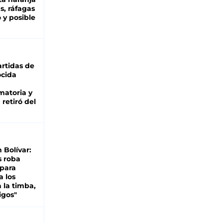
as, ráfagas
 y posible
rtidas de
cida
matoria y
retiró del
n Bolívar:
s roba
 para
a los
 la timba,
igos"