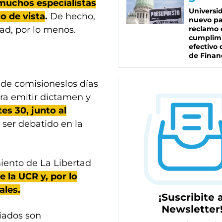
muchos especialistas
Universi
o de vista
.
De hecho,
nuevo pa
reclamo 
itad, por lo menos.
cumplim
efectivo 
de Finan
 de comisioneslos días
ara emitir dictamen y
tes 30, junto al
 ser debatido en la
iento de La Libertad
e la UCR y, por lo
ales.
¡Suscribite a
Newsletter
iados son