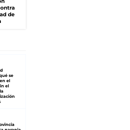
ón
contra
dad de
a
ad
 qué se
en el
in el
la
ización
s
ovincia
ta naranja