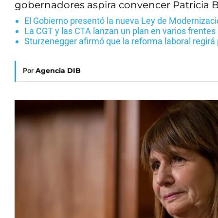
gobernadores aspira convencer Patricia Bu
El Gobierno presentó la nueva Ley de Modernizació
La CGT y las CTA lanzan un plan en varios frentes p
Sturzenegger afirmó que la reforma laboral regirá 
Por
Agencia DIB